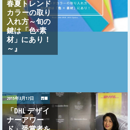
春夏トレンド
カラーの取り
入れ方～旬の
鍵は「色×素
材」にあり！
～』
2015年3月17日
「DHL デザイ
ナーアワー
ド」受賞者を