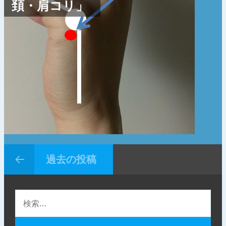
頚・肩コリ」
過去の投稿