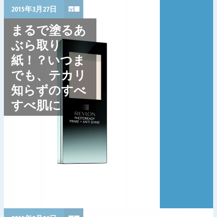
2015年3月27日
まるで塗るあ
ぶら取り
紙！？いつま
でも、テカリ
知らずのすべ
すべ肌に