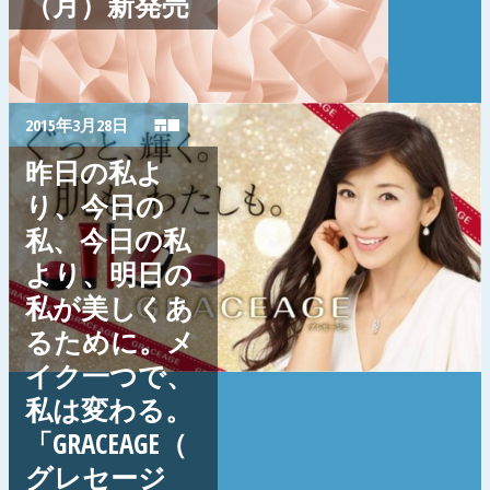
（月）新発売
2015年3月28日
昨日の私よ
り、今日の
私、今日の私
より、明日の
私が美しくあ
るために。メ
イク一つで、
私は変わる。
「GRACEAGE（
グレセージ