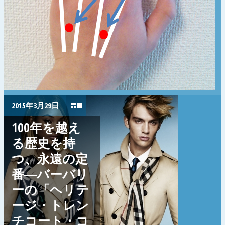
2015年3月29日
100年を越え
る歴史を持
つ、永遠の定
番―バーバリ
ーの「ヘリテ
ージ・トレン
チコート・コ