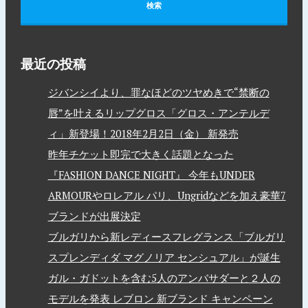
最近の投稿
ジバンシイより、罪なほどのツヤめきで“禁断の
唇”を叶えるリップグロス「グロス・アンテルデ
ィ」新登場！2018年2月2日（金） 新発売
昨年チケット即完で大きく話題となった
『FASHION DANCE NIGHT』 今年もUNDER
ARMOURやロレアル パリ、Ungridなどを加え豪華7
ブランドが出展決定
ブルガリから新レディースフレグランス「ブルガリ
スプレンディダ マグノリア センシュアル」が誕生
ガル・ガドットを含む5人のアンバサダーと２人の
モデルを発表 レブロン 新ブランド キャンペーン