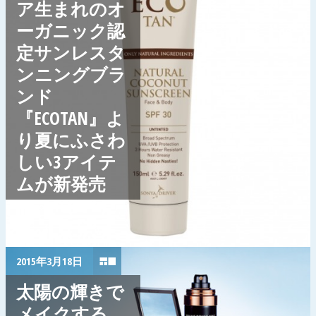
ア生まれのオ
ーガニック認
定サンレスタ
ンニングブラ
ンド
『ECOTAN』よ
り夏にふさわ
しい3アイテ
ムが新発売
2015年3月18日
太陽の輝きで
メイクする