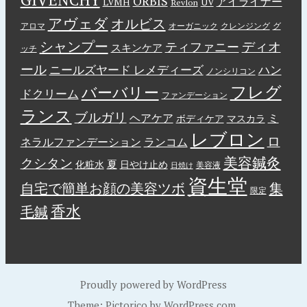
ORBIS
アイライナー
LVMH
UV
Revlon
アヴェダ
オルビス
アロマ
オーガニック
クレンジング
グ
シャンプー
ディオ
ティファニー
スキンケア
ッチ
ール
ニールズヤード レメディーズ
ハン
ノンシリコン
フレグ
バーバリー
ドクリーム
ファンデーション
ランス
ブルガリ
ヘアケア
ミ
ボディケア
マスカラ
レブロン
ロ
ネラルファンデーション
ランコム
美容鍼灸
クシタン
夏
化粧水
日やけ止め
美容液
日焼け
資生堂
自宅で簡単お顔の美容ツボ
集
限定
香水
毛鍼
Proudly powered by WordPress
Theme: Pictorico by
WordPress.com
.