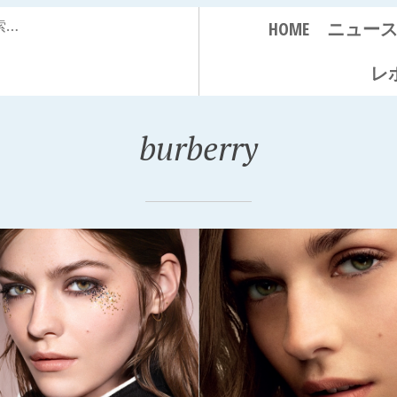
HOME
ニュー
レ
burberry
9月20日
2016年9月20日
バリー メイク
バーバリーのアイ
プより、新しい
ンフレグランスシ
ダリーファンデ
ーズより、新作の
ョン 「バーバ
「マイバーバリー
 カシミア コ
ブラック」が発売