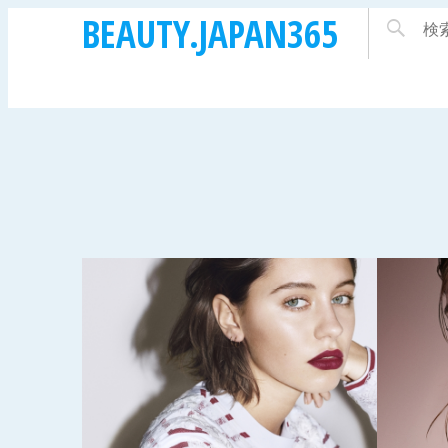
BEAUTY.JAPAN365
2016年10月25日
2016年
ー
バーバリー メイク
バー
覚の
アップより、新しい
アッ
バ
「ランウェイ メイ
パウ
クアップ コレクシ
ーシ
ベッ
ョン」が登場
リー