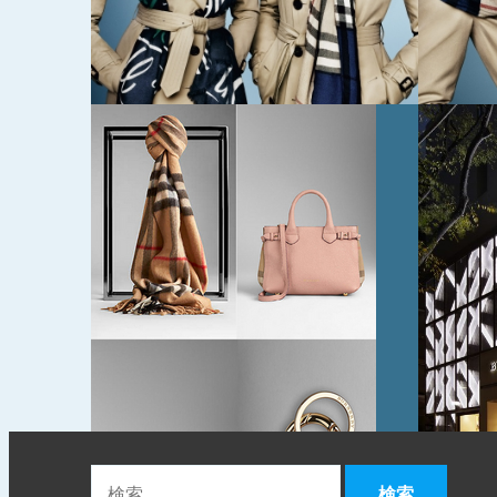
2014年11月29日
2014年
リス
バーバリーが表参道
バー
クシ
店移転オープニング
クリ
イベントを開催 英
ーン
国人モデル、ジョー
カム
ダン・ダンがホスト
ペー
に
レミ
も開