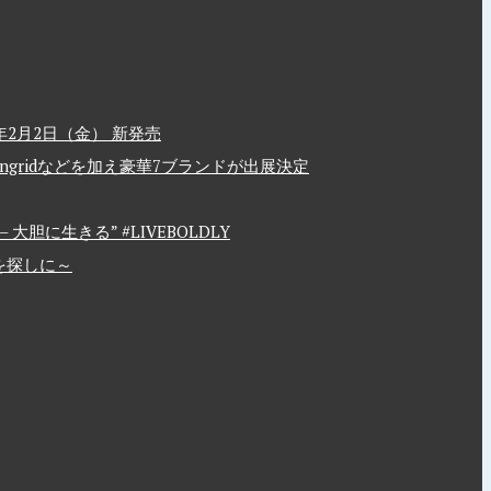
2月2日（金） 新発売
、Ungridなどを加え豪華7ブランドが出展決定
胆に生きる” #LIVEBOLDLY
を探しに～