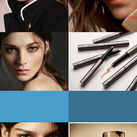
パクト」が登場
やわらかく包み
。瞬時にカシミ
上質感
5月23日
2016年4月1日
バリー メイク
バーバリー メイ
プより、ペン型
アップより、新フ
イカラー 「バ
ンデーション 「
リー アイカラ
ーバリー ブライ
コントゥア」が
グロウ ファンデ
ション」 が登場
6月4日
2015年6月4日