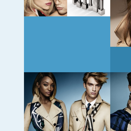
ク
バーバリー・メイク
資生
リッ
アップの国内展開が
ー社
ー
スタート
への
ー
「BURBERRY」 LINE公
携 
登
式アカウントでも期
ブラ
間限定のコマースを
高級
展開
レゼ
2015年3月14日
2015年
史
バーバリーが国内最
梅田
定番
大級の路面店を大
が拡
「ヘ
阪・心斎橋にオープ
ンチ
ン
ショ