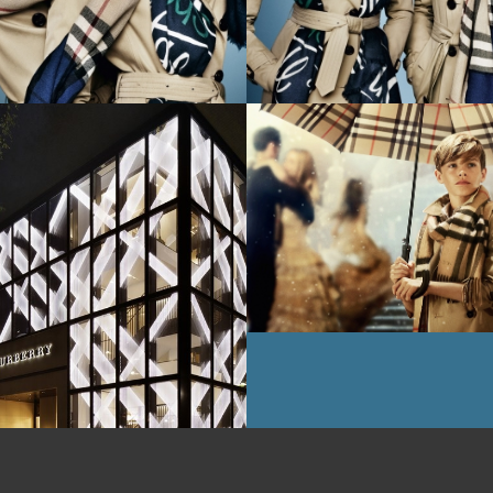
11月6日
バリーの2014年
スマスキャンペ
にロメオ・ベッ
が登場 キャン
ンフィルムのプ
ア上映イベント
催