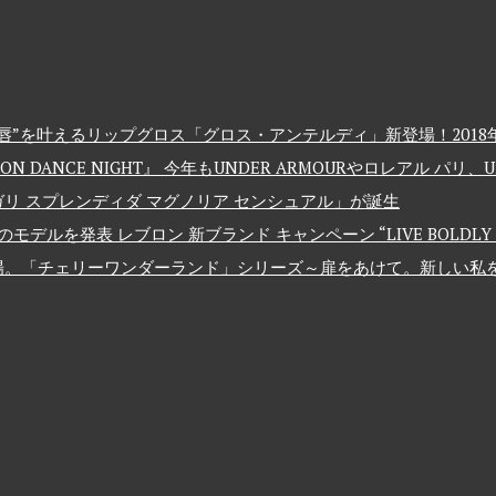
”を叶えるリップグロス「グロス・アンテルディ」新登場！2018年
 DANCE NIGHT』 今年もUNDER ARMOURやロレアル パリ
リ スプレンディダ マグノリア センシュアル」が誕生
発表 レブロン 新ブランド キャンペーン “LIVE BOLDLY – 大
場。「チェリーワンダーランド」シリーズ～扉をあけて。新しい私