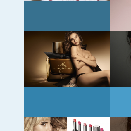
ン
― 
こむ
アの
2016年8月15日
2016年
イコ
バーバリー メイク
バー
シリ
アップより、猫の目
アッ
の
のような目もとに仕
のア
ー
上げる新マスカラ
ーバ
売
「バーバリー キャ
ー 
ットラッシュマスカ
登場
ラ」が登場
2015年9月15日
2015年