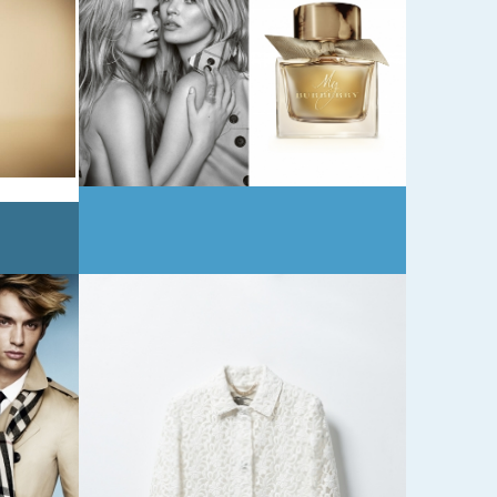
新
ン
」
う
ン