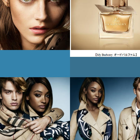
堂、英バーバリ
バーバリーから、
製化粧品の日本
アイコンフレグラ
輸入・販売で提
ス「MY BURBERRY
～世界的な英国
が発売
ンドとの連携で
市場におけるプ
ンスを強化～
3月12日
2015年2月18日
大丸バーバリー
バーバリーが阪急
張オープン
めだ本店にオープ