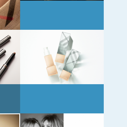
ク
ァ
バ
ト
ー