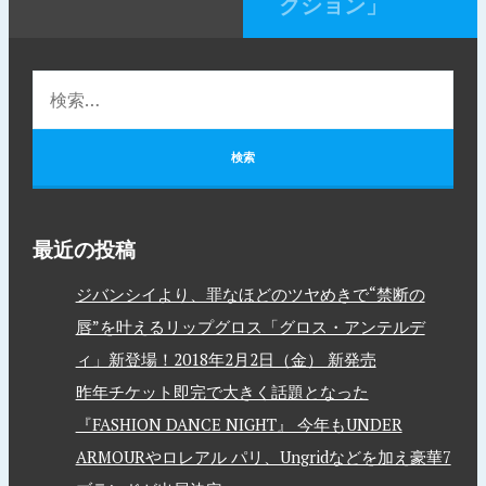
クション」
最近の投稿
ジバンシイより、罪なほどのツヤめきで“禁断の
唇”を叶えるリップグロス「グロス・アンテルデ
ィ」新登場！2018年2月2日（金） 新発売
昨年チケット即完で大きく話題となった
『FASHION DANCE NIGHT』 今年もUNDER
ARMOURやロレアル パリ、Ungridなどを加え豪華7