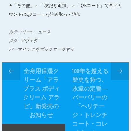
⚫︎「その他」＞「 友だち追加」＞「 QRコード」で各アカ
ウントのQRコードを読み取って追加
カテゴリー:
ニュース
タグ:
アヴェダ
パーマリンクをブックマークする
全身用保湿ク
100年を越える
リーム「アラ
歴史を持つ、
プラス ボディ
永遠の定番―
クリーム アラ
バーバリーの
ピ」新発売の
「ヘリテー
お知らせ
ジ・トレンチ
コート・コレ