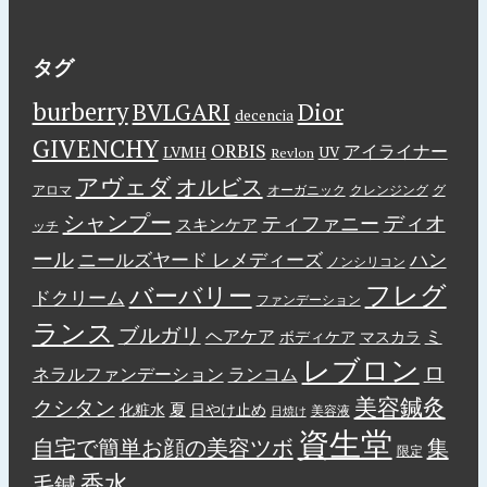
タグ
burberry
BVLGARI
Dior
decencia
GIVENCHY
ORBIS
アイライナー
LVMH
UV
Revlon
アヴェダ
オルビス
アロマ
オーガニック
クレンジング
グ
シャンプー
ディオ
ティファニー
スキンケア
ッチ
ール
ニールズヤード レメディーズ
ハン
ノンシリコン
フレグ
バーバリー
ドクリーム
ファンデーション
ランス
ブルガリ
ヘアケア
ミ
ボディケア
マスカラ
レブロン
ロ
ネラルファンデーション
ランコム
美容鍼灸
クシタン
夏
化粧水
日やけ止め
美容液
日焼け
資生堂
自宅で簡単お顔の美容ツボ
集
限定
香水
毛鍼