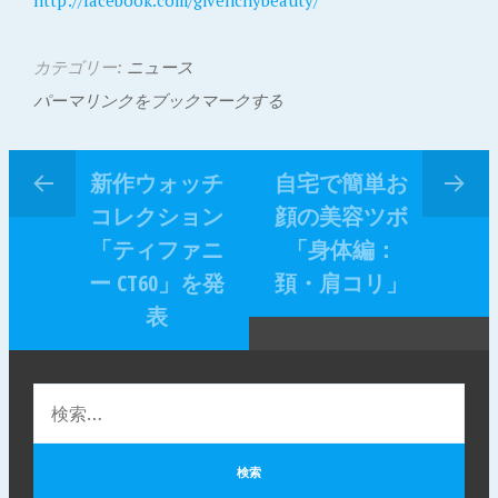
http://facebook.com/givenchybeauty/
カテゴリー:
ニュース
パーマリンクをブックマークする
新作ウォッチ
自宅で簡単お
コレクション
顔の美容ツボ
「ティファニ
「身体編：
ー CT60」を発
頚・肩コリ」
表