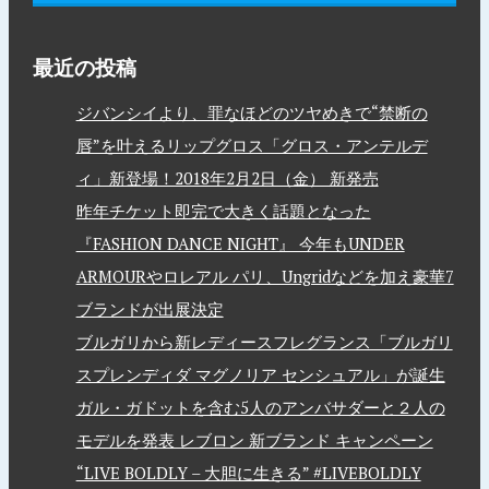
最近の投稿
ジバンシイより、罪なほどのツヤめきで“禁断の
唇”を叶えるリップグロス「グロス・アンテルデ
ィ」新登場！2018年2月2日（金） 新発売
昨年チケット即完で大きく話題となった
『FASHION DANCE NIGHT』 今年もUNDER
ARMOURやロレアル パリ、Ungridなどを加え豪華7
ブランドが出展決定
ブルガリから新レディースフレグランス「ブルガリ
スプレンディダ マグノリア センシュアル」が誕生
ガル・ガドットを含む5人のアンバサダーと２人の
モデルを発表 レブロン 新ブランド キャンペーン
“LIVE BOLDLY – 大胆に生きる” #LIVEBOLDLY