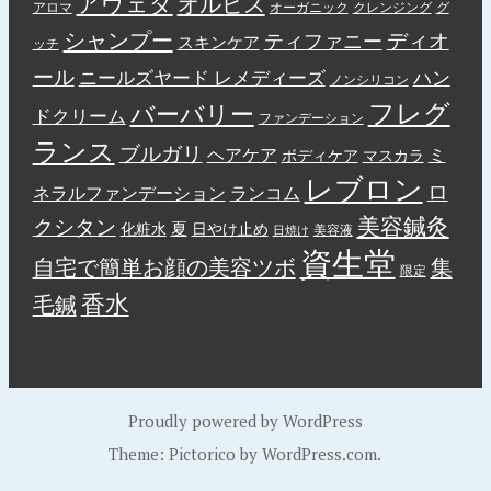
アヴェダ
オルビス
アロマ
オーガニック
クレンジング
グ
シャンプー
ディオ
ティファニー
スキンケア
ッチ
ール
ニールズヤード レメディーズ
ハン
ノンシリコン
フレグ
バーバリー
ドクリーム
ファンデーション
ランス
ブルガリ
ヘアケア
ミ
ボディケア
マスカラ
レブロン
ロ
ネラルファンデーション
ランコム
美容鍼灸
クシタン
夏
化粧水
日やけ止め
美容液
日焼け
資生堂
自宅で簡単お顔の美容ツボ
集
限定
香水
毛鍼
Proudly powered by WordPress
Theme: Pictorico by
WordPress.com
.