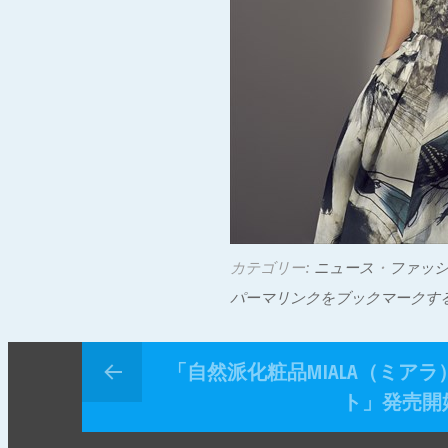
カテゴリー:
ニュース
・
ファッ
パーマリンクをブックマークす
「自然派化粧品MIALA（ミア
ト」発売開