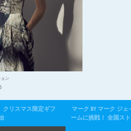
ション
る
ラ）クリスマス限定ギフ
マーク BY マーク 
始
ームに挑戦！ 全国ス