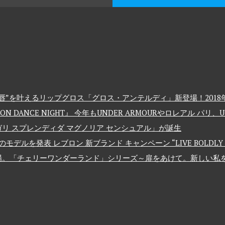
”を叶えるリップグロス「グロス・アンテルディ」新登場！2018年
 DANCE NIGHT』 今年もUNDER ARMOURやロレアル パリ
リ スプレンディダ マグノリア センシュアル」が誕生
発表 レブロン 新ブランド キャンペーン “LIVE BOLDLY – 大
場。「チェリーワンダーランド」シリーズ～扉をあけて。新しい私