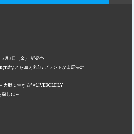
2月2日（金） 新発売
、Ungridなどを加え豪華7ブランドが出展決定
胆に生きる” #LIVEBOLDLY
を探しに～