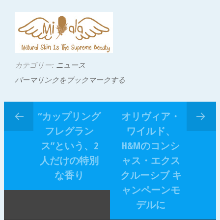
カテゴリー:
ニュース
パーマリンクをブックマークする
“カップリング
オリヴィア・
フレグラン
ワイルド、
ス”という、2
H&Mのコンシ
人だけの特別
ャス・エクス
な香り
クルーシブ キ
ャンペーンモ
デルに