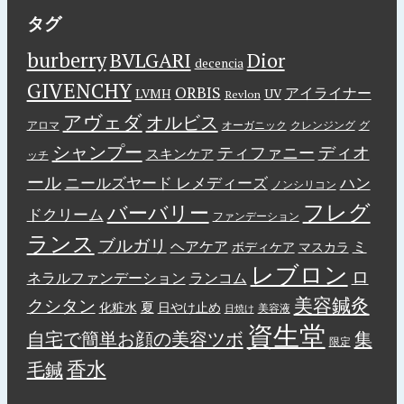
タグ
burberry
BVLGARI
Dior
decencia
GIVENCHY
ORBIS
アイライナー
LVMH
UV
Revlon
アヴェダ
オルビス
アロマ
オーガニック
クレンジング
グ
シャンプー
ディオ
ティファニー
スキンケア
ッチ
ール
ニールズヤード レメディーズ
ハン
ノンシリコン
フレグ
バーバリー
ドクリーム
ファンデーション
ランス
ブルガリ
ヘアケア
ミ
ボディケア
マスカラ
レブロン
ロ
ネラルファンデーション
ランコム
美容鍼灸
クシタン
夏
化粧水
日やけ止め
美容液
日焼け
資生堂
自宅で簡単お顔の美容ツボ
集
限定
香水
毛鍼