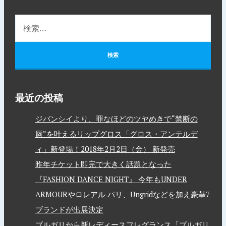
最近の投稿
ジバンシイより、罪なほどのツヤめきで“禁断の
唇”を叶えるリップグロス「グロス・アンテルデ
ィ」新登場！2018年2月2日（金） 新発売
昨年チケット即完で大きく話題となった
『FASHION DANCE NIGHT』 今年もUNDER
ARMOURやロレアル パリ、Ungridなどを加え豪華7
ブランドが出展決定
ブルガリから新レディースフレグランス「ブルガリ