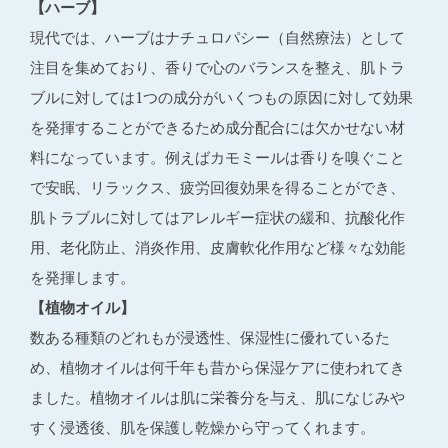
【ハーブ】
現代では、ハーブはナチュロパシー（自然療法）として
注目を集めており、香りで心のバランスを整え、肌トラ
ブルに対しては1つの成分がいくつもの原因に対して効果
を発揮することができるため成分配合には欠かせない材
料になっています。例えばカモミールは香りを嗅ぐこと
で安眠、リラックス、疲労回復効果を得ることができ、
肌トラブルに対してはアレルギー症状の緩和、抗酸化作
用、老化防止、消炎作用、皮膚軟化作用など様々な効能
を発揮します。
【植物オイル】
数ある種類のどれもが浸透性、保湿性に優れているた
め、植物オイルは何千年も昔から保湿ケアに使われてき
ました。植物オイルは肌に栄養分を与え、肌になじみや
すく浸透後、肌を保護し乾燥から守ってくれます。