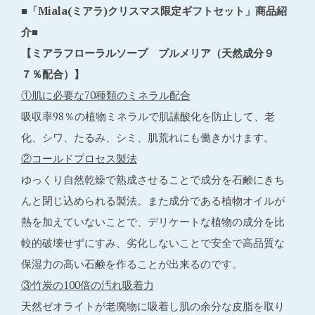
■「Miala(ミアラ)クリスマス限定ギフトセット」商品紹
介■
【ミアラフローラルソープ プルメリア（天然成分９
７％配合）】
①肌に必要な70種類のミネラル配合
吸収率98％の植物ミネラルで肌䛾酸化を防止して、老
化、シワ、たるみ、シミ、肌荒れにも働きかけます。
②コールドプロセス製法
ゆっくり自然乾燥で熟成させることで成分を石鹸にきち
んと閉じ込められる製法。また成分である植物オイルが
熱を加えていないことで、デリケートな植物の成分を比
較的破壊せずにすみ、劣化しないことで安全で高品質な
保湿力の高い石鹸を作ることが出来るのです。
③竹炭の100倍の汚れ吸着力
天然ゼオライトが老廃物に吸着し肌の余分な皮脂を取り