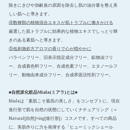
除きにきびや加齢臭の原因を除去し肌の油分量を整え美
しい肌へと導きます。
④数種類の植物混合エキスが肌トラブルに働きかける
厳選した肌トラブルに効果的な植物エキスでしっとり輝
きのある素肌へと導きます。
⑤低刺激処方アロマの香りで心が穏やかに
パラベンフリー、旧表示指定成分フリー、鉱物油フリ
ー、合成着色料フリー、合成色素フリー、エタノールフ
リー、動物由来成分フリー、合成界面活性剤フリー。
■自然派化粧品Miala(ミアラ)とは■
Mialaは「素肌こそ最高の美しさ」をコンセプトに、現在
進行形で肌を自然の状態にしていくナチュアリング（＝
Natural[自然]+ing[進行形]）コスメです。すべての商品
に、美肌作りに力を発揮する「ヒューミックシェール