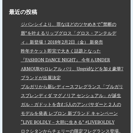
最近の投稿
ジバンシイより、罪なほどのツヤめきで“禁断の
唇”を叶えるリップグロス「グロス・アンテルデ
ィ」新登場！2018年2月2日（金） 新発売
昨年チケット即完で大きく話題となった
『FASHION DANCE NIGHT』 今年もUNDER
ARMOURやロレアル パリ、Ungridなどを加え豪華7
ブランドが出展決定
ブルガリから新レディースフレグランス「ブルガリ
スプレンディダ マグノリア センシュアル」が誕生
ガル・ガドットを含む5人のアンバサダーと２人の
モデルを発表 レブロン 新ブランド キャンペーン
“LIVE BOLDLY – 大胆に生きる” #LIVEBOLDLY
ロクシタンからチェリーの限定フレグランス登場。