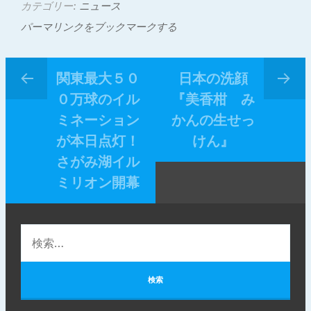
カテゴリー:
ニュース
パーマリンクをブックマークする
関東最大５０
日本の洗顔
０万球のイル
『美香柑 み
ミネーション
かんの生せっ
が本日点灯！
けん』
さがみ湖イル
ミリオン開幕