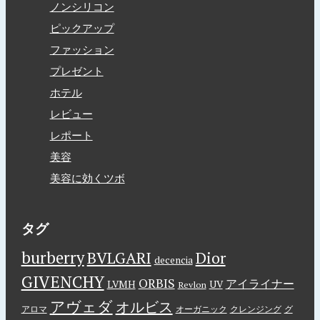
ノンシリコン
ピックアップ
ファッション
プレゼント
ホテル
レビュー
レポート
美容
美容に効くツボ
タグ
burberry
BVLGARI
Dior
decencia
GIVENCHY
ORBIS
アイライナー
LVMH
UV
Revlon
アヴェダ
オルビス
アロマ
オーガニック
クレンジング
グ