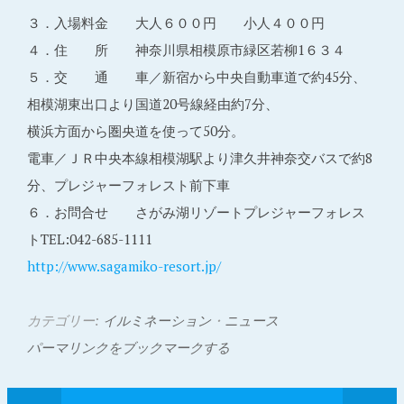
３．入場料金 大人６００円 小人４００円
４．住 所 神奈川県相模原市緑区若柳1６３４
５．交 通 車／新宿から中央自動車道で約45分、
相模湖東出口より国道20号線経由約7分、
横浜方面から圏央道を使って50分。
電車／ＪＲ中央本線相模湖駅より津久井神奈交バスで約8
分、プレジャーフォレスト前下車
６．お問合せ さがみ湖リゾートプレジャーフォレス
トTEL:042-685-1111
http://www.sagamiko-resort.jp/
カテゴリー:
イルミネーション
・
ニュース
パーマリンクをブックマークする