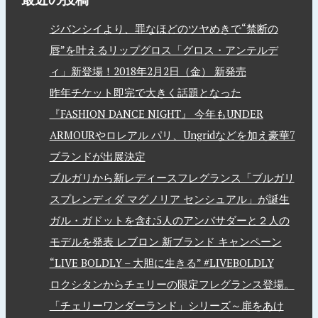
ジバンシイより、罪なほどのツヤめきで“禁断の
唇”を叶えるリップグロス「グロス・アンテルデ
ィ」新登場！2018年2月2日（金） 新発売
昨年チケット即完で大きく話題となった
『FASHION DANCE NIGHT』 今年もUNDER
ARMOURやロレアル パリ、Ungridなどを加え豪華7
ブランドが出展決定
ブルガリから新レディースフレグランス「ブルガリ
スプレンディダ マグノリア センシュアル」が誕生
ガル・ガドットを含む5人のアンバサダーと２人の
モデルを発表 レブロン 新ブランド キャンペーン
“LIVE BOLDLY – 大胆に生きる” #LIVEBOLDLY
ロクシタンからチェリーの限定フレグランス登場。
「チェリーワンダーランド」シリーズ～扉をあけ