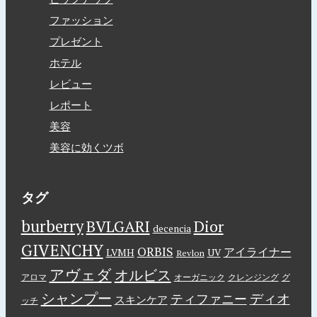
ファッション
プレゼント
ホテル
レビュー
レポート
美容
美容に効くツボ
タグ
burberry
BVLGARI
Dior
decencia
GIVENCHY
ORBIS
アイライナー
LVMH
UV
Revlon
アヴェダ
オルビス
アロマ
オーガニック
クレンジング
グ
シャンプー
ディオ
ティファニー
スキンケア
ッチ