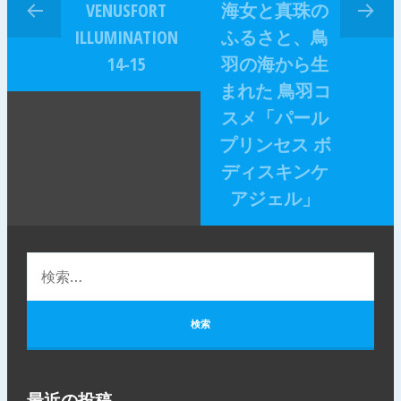
VENUSFORT
海女と真珠の
ILLUMINATION
ふるさと、鳥
14-15
羽の海から生
まれた 鳥羽コ
スメ「パール
プリンセス ボ
ディスキンケ
アジェル」
最近の投稿