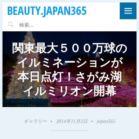
BEAUTY.JAPAN365
関東最大５００万球の
イルミネーションが
本日点灯！さがみ湖
イルミリオン開幕
ギャラリー
•
2014年11月2日
•
japan365