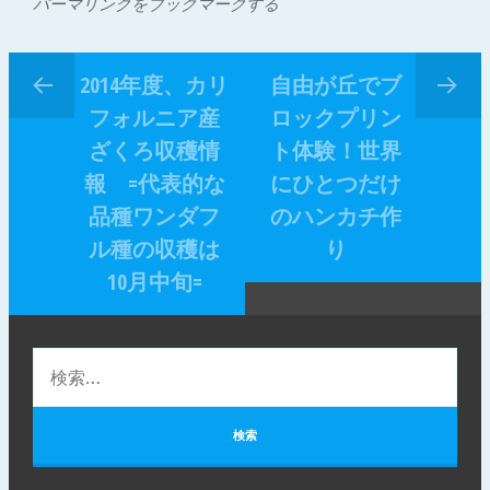
パーマリンクをブックマークする
2014年度、カリ
自由が丘でブ
フォルニア産
ロックプリン
ざくろ収穫情
ト体験！世界
報 =代表的な
にひとつだけ
品種ワンダフ
のハンカチ作
ル種の収穫は
り
10月中旬=