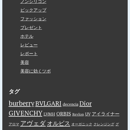
ノンシリコン
ピックアップ
ファッション
プレゼント
ホテル
レビュー
レポート
美容
美容に効くツボ
タグ
burberry
BVLGARI
Dior
decencia
GIVENCHY
ORBIS
アイライナー
LVMH
UV
Revlon
アヴェダ
オルビス
アロマ
オーガニック
クレンジング
グ