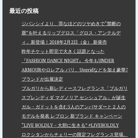
最近の投稿
ジバンシイより、罪なほどのツヤめきで“禁断の
唇”を叶えるリップグロス「グロス・アンテルデ
ィ」新登場！2018年2月2日（金） 新発売
昨年チケット即完で大きく話題となった
『FASHION DANCE NIGHT』 今年もUNDER
ARMOURやロレアル パリ、Ungridなどを加え豪華7
ブランドが出展決定
ブルガリから新レディースフレグランス「ブルガリ
スプレンディダ マグノリア センシュアル」が誕生
ガル・ガドットを含む5人のアンバサダーと２人の
モデルを発表 レブロン 新ブランド キャンペーン
“LIVE BOLDLY – 大胆に生きる” #LIVEBOLDLY
ロクシタンからチェリーの限定フレグランス登場。