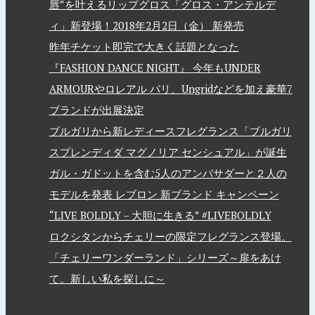
唇”を叶えるリップグロス「グロス・アンテルデ
ィ」新登場！2018年2月2日（金） 新発売
昨年チケット即完で大きく話題となった
『FASHION DANCE NIGHT』 今年もUNDER
ARMOURやロレアル パリ、Ungridなどを加え豪華7
ブランドが出展決定
ブルガリから新レディースフレグランス「ブルガリ
スプレンディダ マグノリア センシュアル」が誕生
ガル・ガドットを含む5人のアンバサダーと２人の
モデルを発表 レブロン 新ブランド キャンペーン
“LIVE BOLDLY – 大胆に生きる” #LIVEBOLDLY
ロクシタンからチェリーの限定フレグランス登場。
「チェリーワンダーランド」シリーズ～扉をあけ
て。新しい私を探しに～