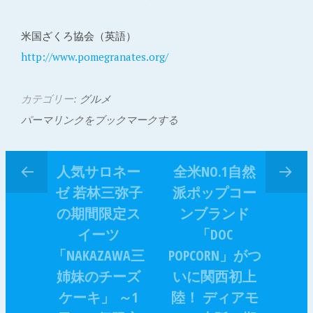
米国ざくろ協会（英語）
http://www.pomegranates.org/
カテゴリー:
グルメ
パーマリンクをブックマークする
人気サロネー
全米NO.1自然
ゼ 若林三弥子
派ポップコー
の期間限定ス
ンブランド
イーツ
「DOC
「NAKAZAWA三
POPCORN」がつ
姉妹のチーズ
いに関西初上
ケーキ」 ～1
陸！ ディアモ