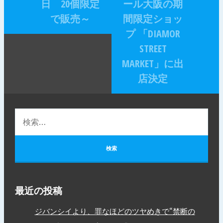
日 20個限定
ール大阪の期
で販売～
間限定ショッ
プ 「DIAMOR
STREET
MARKET」に出
店決定
最近の投稿
ジバンシイより、罪なほどのツヤめきで“禁断の