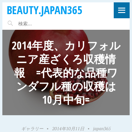
BEAUTY.JAPAN365
2014年度、カリフォル
ニア産ざくろ収穫情
報 =代表的な品種ワ
ンダフル種の収穫は
10月中旬=
ギャラリー
•
2014年10月11日
•
japan365