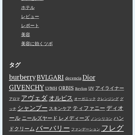
ホテル
レビュー
レポート
美容
美容に効くツボ
タグ
burberry
BVLGARI
Dior
decencia
GIVENCHY
ORBIS
アイライナー
LVMH
UV
Revlon
アヴェダ
オルビス
アロマ
オーガニック
クレンジング
グ
シャンプー
ディオ
ティファニー
スキンケア
ッチ
ール
ニールズヤード レメディーズ
ハン
ノンシリコン
フレグ
バーバリー
ドクリーム
ファンデーション