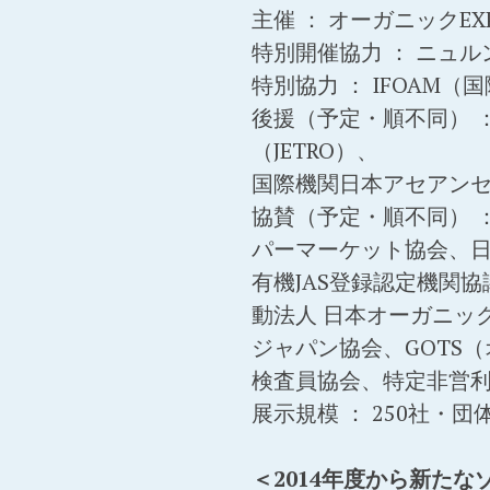
主催 ： オーガニックE
特別開催協力 ： ニュル
特別協力 ： IFOAM
後援（予定・順不同） 
（JETRO）、
国際機関日本アセアン
協賛（予定・順不同） 
パーマーケット協会、
有機JAS登録認定機関
動法人 日本オーガニッ
ジャパン協会、GOTS
検査員協会、特定非営利
展示規模 ： 250社・団
＜2014年度から新たな