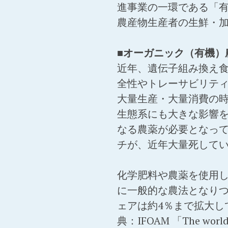
進事業の一環である「有
農産物生産者の生鮮・
■オーガニック（有機）
近年、遺伝子組み換え
全性やトレーサビリテ
大量生産・大量消費の
生態系にも大きな影響
なる農薬が必要となっ
チが、近年大量死して
化学肥料や農薬を使用
に一般的な農法となりつ
ェアは約4％まで拡大し
典：IFOAM 「The world o