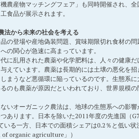
機農産物マッチングフェア」も同時開催され、全国
加工食品が展示されます。
農法から未来の社会を考える
食品の登場や産地偽装問題、賞味期限切れ食材の問
ィへの関心が急速に高まっています。
時代に乱用された農薬や化学肥料は、人々の健康だ
を与えています。農薬は長期的には土壌の悪化を招
てしまうなど悪循環に陥っているのです。生態系に
いるのも農薬が原因だといわれており、世界規模の
しないオーガニック農法は、地球の生態系への影響
つあります。日本を除いた2011年度の先進国（G
ている一方、日本での面積シェアは0.2％と低い
f organic agriculture」）