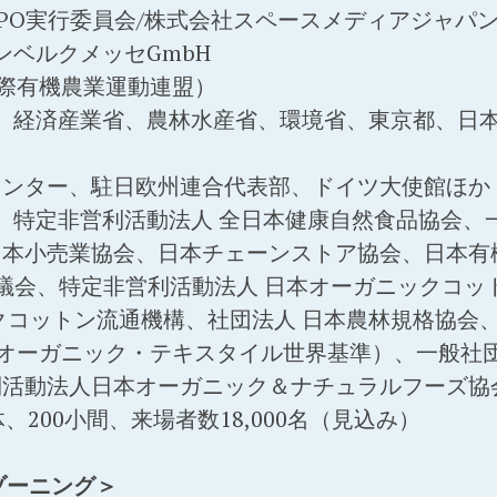
XPO実行委員会/株式会社スペースメディアジャパ
ンベルクメッセGmbH
（国際有機農業運動連盟）
： 経済産業省、農林水産省、環境省、東京都、日
センター、駐日欧州連合代表部、ドイツ大使館ほか
： 特定非営利活動法人 全日本健康自然食品協会、
日本小売業協会、日本チェーンストア協会、日本有
協議会、特定非営利活動法人 日本オーガニックコ
クコットン流通機構、社団法人 日本農林規格協会
（オーガニック・テキスタイル世界基準）、一般社
活動法人日本オーガニック＆ナチュラルフーズ協会
体、200小間、来場者数18,000名（見込み）
ゾーニング＞