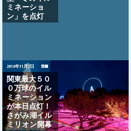
ミネーショ
ン」を点灯
2014年11月2日
関東最大５０
０万球のイル
ミネーション
が本日点灯！
さがみ湖イル
ミリオン開幕