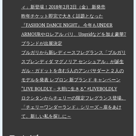
ィ」新登場！2018年2月2日（金） 新発売
昨年チケット即完で大きく話題となった
『FASHION DANCE NIGHT』 今年もUNDER
ARMOURやロレアル パリ、Ungridなどを加え豪華7
ブランドが出展決定
ブルガリから新レディースフレグランス「ブルガリ
スプレンディダ マグノリア センシュアル」が誕生
ガル・ガドットを含む5人のアンバサダーと２人の
モデルを発表 レブロン 新ブランド キャンペーン
“LIVE BOLDLY – 大胆に生きる” #LIVEBOLDLY
ロクシタンからチェリーの限定フレグランス登場。
「チェリーワンダーランド」シリーズ～扉をあけ
て。新しい私を探しに～