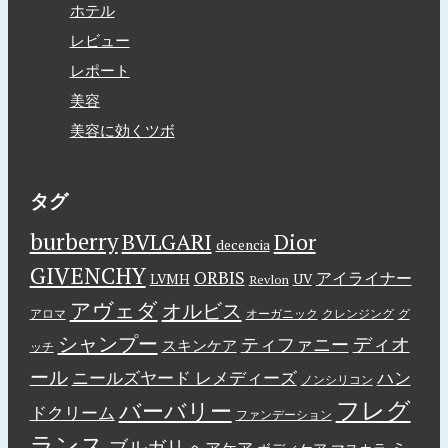
ホテル
レビュー
レポート
美容
美容に効くツボ
タグ
burberry
BVLGARI
Dior
decencia
GIVENCHY
ORBIS
アイライナー
LVMH
UV
Revlon
アヴェダ
オルビス
アロマ
オーガニック
クレンジング
グ
シャンプー
ディオ
ティファニー
スキンケア
ッチ
ール
ニールズヤード レメディーズ
ハン
ノンシリコン
フレグ
バーバリー
ドクリーム
ファンデーション
ランス
ブルガリ