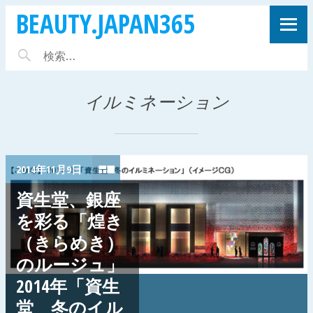
BEAUTY.JAPAN365
イルミネーション
2014年11月9日
資生堂、銀座
を彩る「煌き
（きらめき）
のルージュ」
2014年「資生
堂 冬のイル