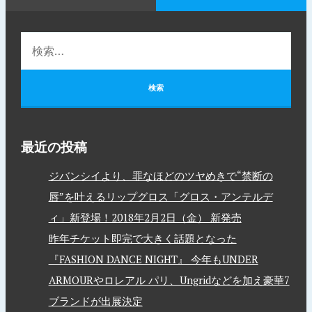
最近の投稿
ジバンシイより、罪なほどのツヤめきで“禁断の
唇”を叶えるリップグロス「グロス・アンテルデ
ィ」新登場！2018年2月2日（金） 新発売
昨年チケット即完で大きく話題となった
『FASHION DANCE NIGHT』 今年もUNDER
ARMOURやロレアル パリ、Ungridなどを加え豪華7
ブランドが出展決定