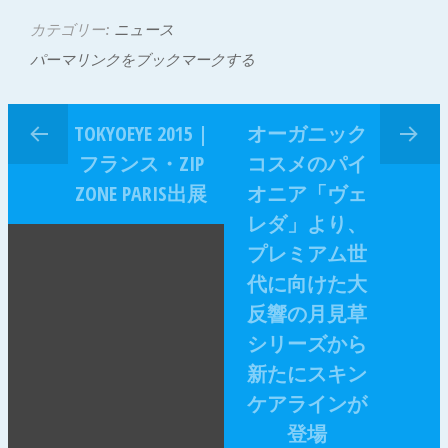
カテゴリー:
ニュース
パーマリンクをブックマークする
TOKYOEYE 2015 |
オーガニック
フランス・ZIP
コスメのパイ
ZONE PARIS出展
オニア「ヴェ
レダ」より、
プレミアム世
代に向けた大
反響の月見草
シリーズから
新たにスキン
ケアラインが
登場