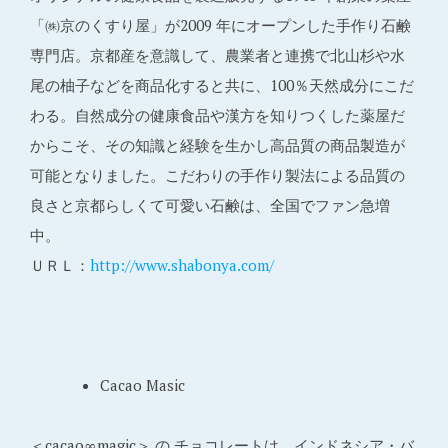
「㈱京のくすり屋」が2009 年にオープンした手作り石鹸
専門店。京都産を意識して、農業者と連携で北山杉や水
尾の柚子などを商品化すると共に、100％天然成分にこだ
わる。自然成分の健康食品や漢方を知りつくした薬屋だ
からこそ、その知識と経験を生かし高品質の商品製造が
可能となりました。こだわりの手作り製法による品質の
良さと京都らしくて可愛い石鹸は、全国でファン急増
中。
ＵＲＬ：
http://www.shabonya.com/
Cacao Masic
＜cacao∞magic＞ の チョコレートは、インドネシア・バ