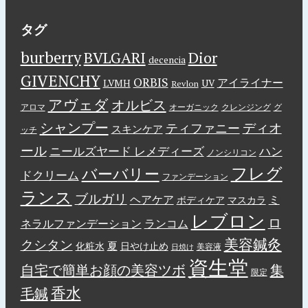
タグ
burberry
BVLGARI
Dior
decencia
GIVENCHY
ORBIS
アイライナー
LVMH
UV
Revlon
アヴェダ
オルビス
アロマ
オーガニック
クレンジング
グ
シャンプー
ディオ
ティファニー
スキンケア
ッチ
ール
ニールズヤード レメディーズ
ハン
ノンシリコン
フレグ
バーバリー
ドクリーム
ファンデーション
ランス
ブルガリ
ヘアケア
ミ
ボディケア
マスカラ
レブロン
ロ
ネラルファンデーション
ランコム
美容鍼灸
クシタン
夏
化粧水
日やけ止め
美容液
日焼け
資生堂
自宅で簡単お顔の美容ツボ
集
限定
香水
毛鍼