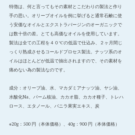
特徴は、何と言ってもその素材とこだわりの製法と作り
手の思い。オリーブオイルを例に挙げると通常石鹸に使
う安価なオイルとエクストラバージンのオーガニックで
は数十倍の差。とても高価なオイルを使用しています。
製法は全ての工程を４０℃の低温で仕込み、２ヶ月間じ
っくり熟成させるコールドプロセス製法。ナッツ系のオ
イルはほとんどが低温で抽出されますので、その素材を
痛めない為の製法なのです。
成分：オリーブ油、水、マカダミアナッツ油、ヤシ油、
水酸化Na、パーム核油、カカオ脂、カカオ種子、トレハ
ロース、エタノール、バニラ果実エキス、炭
※20g：500 円（本体価格）、40g：900 円（本体価格）