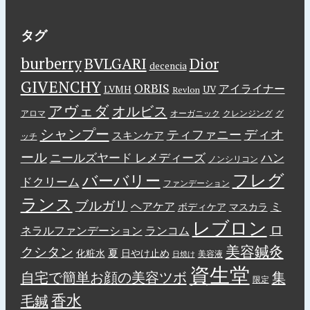
タグ
burberry
BVLGARI
Dior
decencia
GIVENCHY
ORBIS
アイライナー
LVMH
UV
Revlon
アヴェダ
オルビス
アロマ
オーガニック
クレンジング
グ
シャンプー
ディオ
ティファニー
スキンケア
ッチ
ール
ニールズヤード レメディーズ
ハン
ノンシリコン
フレグ
バーバリー
ドクリーム
ファンデーション
ランス
ブルガリ
ヘアケア
ミ
ボディケア
マスカラ
レブロン
ロ
ネラルファンデーション
ランコム
美容鍼灸
クシタン
夏
化粧水
日やけ止め
美容液
日焼け
資生堂
自宅で簡単お顔の美容ツボ
集
限定
香水
毛鍼