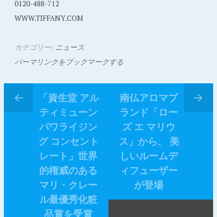
0120-488-712
WWW.TIFFANY.COM
カテゴリー:
ニュース
パーマリンクをブックマークする
「資生堂 アル
南仏アロマブ
ティミューン
ランド「ロー
パワライジン
ズ エ マリウ
グ コンセント
ス」から、 美
レート」世界
しいルームデ
的権威のある
ィフューザー
マリ・クレー
が登場
ル最優秀化粧
品賞を受賞