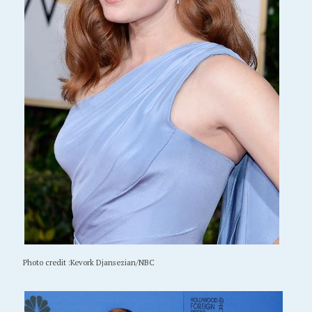
Photo credit :Kevork Djansezian/NBC