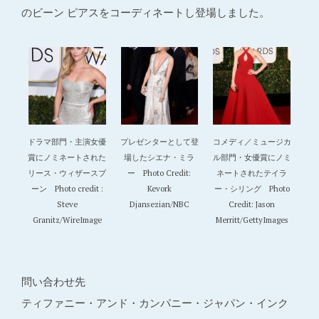
のビーン ピアスをコーディネートし登場しました。
ドラマ部門・主演女優
プレゼンターとして登
コメディ／ミュージカ
賞にノミネートされた
場したシエナ・ミラ
ル部門・女優賞にノミ
リース・ウィザースプ
ー Photo Credit:
ネートされたテイラ
ーン Photo credit :
Kevork
ー・シリング Photo
Steve
Djansezian/NBC
Credit: Jason
Granitz/WireImage
Merritt/GettyImages
問い合わせ先
ティファニー・アンド・カンパニー・ジャパン・インク