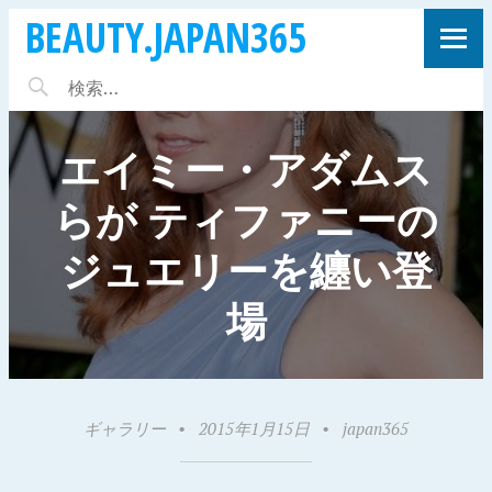
BEAUTY.JAPAN365
エイミー・アダムス
らが ティファニーの
ジュエリーを纏い登
場
ギャラリー
•
2015年1月15日
•
japan365