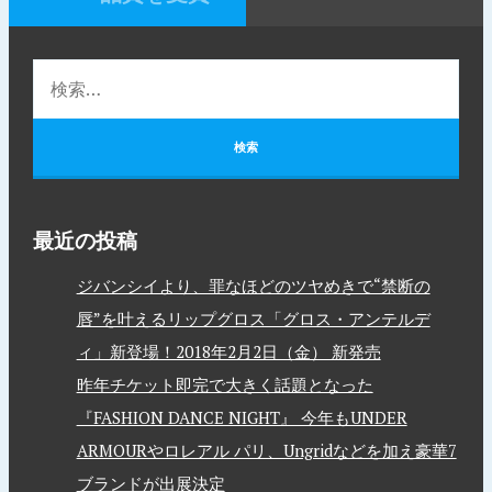
最近の投稿
ジバンシイより、罪なほどのツヤめきで“禁断の
唇”を叶えるリップグロス「グロス・アンテルデ
ィ」新登場！2018年2月2日（金） 新発売
昨年チケット即完で大きく話題となった
『FASHION DANCE NIGHT』 今年もUNDER
ARMOURやロレアル パリ、Ungridなどを加え豪華7
ブランドが出展決定