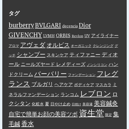
タグ
burberry
BVLGARI
Dior
decencia
GIVENCHY
ORBIS
アイライナー
LVMH
UV
Revlon
アヴェダ
オルビス
アロマ
オーガニック
クレンジング
グ
シャンプー
ディオ
ティファニー
スキンケア
ッチ
ール
ニールズヤード レメディーズ
ハン
ノンシリコン
フレグ
バーバリー
ドクリーム
ファンデーション
ランス
ブルガリ
ヘアケア
ミ
ボディケア
マスカラ
レブロン
ロ
ネラルファンデーション
ランコム
美容鍼灸
クシタン
夏
化粧水
日やけ止め
美容液
日焼け
資生堂
自宅で簡単お顔の美容ツボ
集
限定
香水
毛鍼