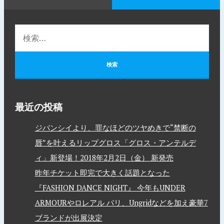
最近の投稿
ジバンシイより、罪なほどのツヤめきで“禁断の
唇”を叶えるリップグロス「グロス・アンテルデ
ィ」新登場！2018年2月2日（金） 新発売
昨年チケット即完で大きく話題となった
『FASHION DANCE NIGHT』 今年もUNDER
ARMOURやロレアル パリ、Ungridなどを加え豪華7
ブランドが出展決定