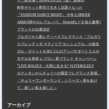
ィ」新登場！2018年2月2日（金） 新発売
昨年チケット即完で大きく話題となった
『FASHION DANCE NIGHT』 今年もUNDER
ARMOURやロレアル パリ、Ungridなどを加え豪華7
ブランドが出展決定
ブルガリから新レディースフレグランス「ブルガリ
スプレンディダ マグノリア センシュアル」が誕生
ガル・ガドットを含む5人のアンバサダーと２人の
モデルを発表 レブロン 新ブランド キャンペーン
“LIVE BOLDLY – 大胆に生きる” #LIVEBOLDLY
ロクシタンからチェリーの限定フレグランス登場。
「チェリーワンダーランド」シリーズ～扉をあけ
て。新しい私を探しに～
アーカイブ