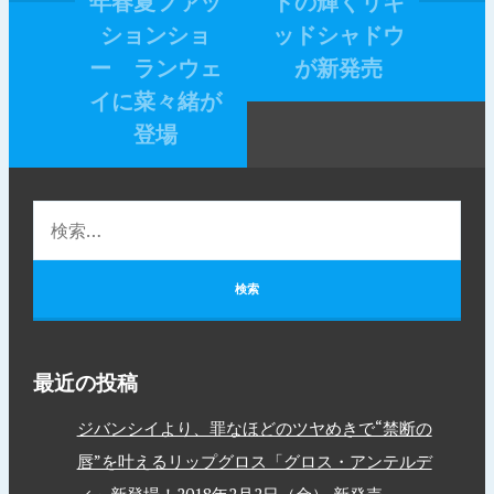
年春夏ファッ
ドの輝くリキ
ションショ
ッドシャドウ
ー ランウェ
が新発売
イに菜々緒が
登場
最近の投稿
ジバンシイより、罪なほどのツヤめきで“禁断の
唇”を叶えるリップグロス「グロス・アンテルデ