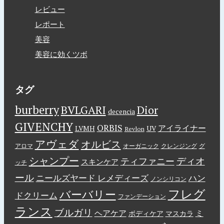
レビュー
レポート
美容
美容に効くツボ
タグ
burberry
BVLGARI
Dior
decencia
GIVENCHY
ORBIS
アイライナー
LVMH
UV
Revlon
アヴェダ
オルビス
アロマ
オーガニック
クレンジング
グ
シャンプー
ディオ
ティファニー
スキンケア
ッチ
ール
ニールズヤード レメディーズ
ハン
ノンシリコン
フレグ
バーバリー
ドクリーム
ファンデーション
ランス
ブルガリ
ヘアケア
ミ
ボディケア
マスカラ