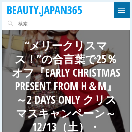
BEAUTY.JAPAN365
“メリークリスマ
ス！”の合言葉で25％
オフ『EARLY CHRISTMAS
PRESENT FROM H＆M』
～2 DAYS ONLY クリス
マスキャンペーン～
12/13（土）・