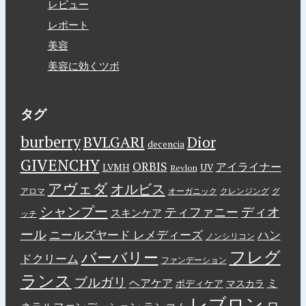
レビュー
レポート
美容
美容に効くツボ
タグ
burberry
BVLGARI
Dior
decencia
GIVENCHY
ORBIS
アイライナー
LVMH
UV
Revlon
アヴェダ
オルビス
アロマ
オーガニック
クレンジング
グ
シャンプー
ディオ
ティファニー
スキンケア
ッチ
ール
ニールズヤード レメディーズ
ハン
ノンシリコン
フレグ
バーバリー
ドクリーム
ファンデーション
ランス
ブルガリ
ヘアケア
ミ
ボディケア
マスカラ
レブロン
ロ