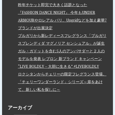
昨年チケット即完で大きく話題となった
『FASHION DANCE NIGHT』 今年もUNDER
ARMOURやロレアル パリ、Ungridなどを加え豪華7
ブランドが出展決定
ブルガリから新レディースフレグランス「ブルガリ
スプレンディダ マグノリア センシュアル」が誕生
ガル・ガドットを含む5人のアンバサダーと２人の
モデルを発表 レブロン 新ブランド キャンペーン
“LIVE BOLDLY – 大胆に生きる” #LIVEBOLDLY
ロクシタンからチェリーの限定フレグランス登場。
「チェリーワンダーランド」シリーズ～扉をあけ
て。新しい私を探しに～
アーカイブ