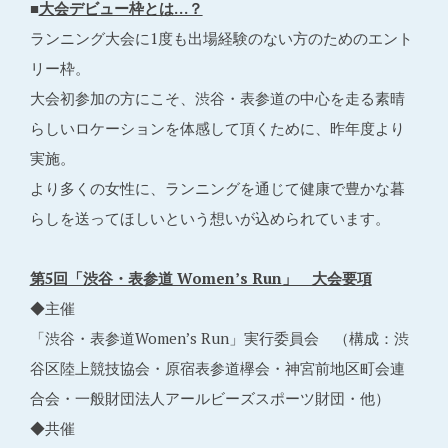
■
大会デビュー枠とは…？
ランニング大会に1度も出場経験のない方のためのエント
リー枠。
大会初参加の方にこそ、渋谷・表参道の中心を走る素晴
らしいロケーションを体感して頂くために、昨年度より
実施。
より多くの女性に、ランニングを通じて健康で豊かな暮
らしを送ってほしいという想いが込められています。
第5回「渋谷・表参道 Women’s Run」 大会要項
◆主催
「渋谷・表参道Women’s Run」実行委員会 （構成：渋
谷区陸上競技協会・原宿表参道欅会・神宮前地区町会連
合会・一般財団法人アールビーズスポーツ財団・他）
◆共催