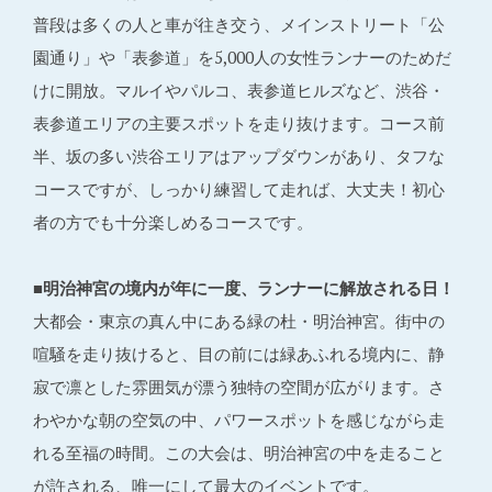
普段は多くの人と車が往き交う、メインストリート「公
園通り」や「表参道」を5,000人の女性ランナーのためだ
けに開放。マルイやパルコ、表参道ヒルズなど、渋谷・
表参道エリアの主要スポットを走り抜けます。コース前
半、坂の多い渋谷エリアはアップダウンがあり、タフな
コースですが、しっかり練習して走れば、大丈夫！初心
者の方でも十分楽しめるコースです。
■明治神宮の境内が年に一度、ランナーに解放される日！
大都会・東京の真ん中にある緑の杜・明治神宮。街中の
喧騒を走り抜けると、目の前には緑あふれる境内に、静
寂で凛とした雰囲気が漂う独特の空間が広がります。さ
わやかな朝の空気の中、パワースポットを感じながら走
れる至福の時間。この大会は、明治神宮の中を走ること
が許される、唯一にして最大のイベントです。