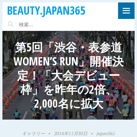
BEAUTY.JAPAN365
第5回「渋谷・表参道
WOMEN’S RUN」開催決
定！「大会デビュー
枠」を昨年の2倍、
2,000名に拡大
ギャラリー
•
2014年11月30日
•
japan365