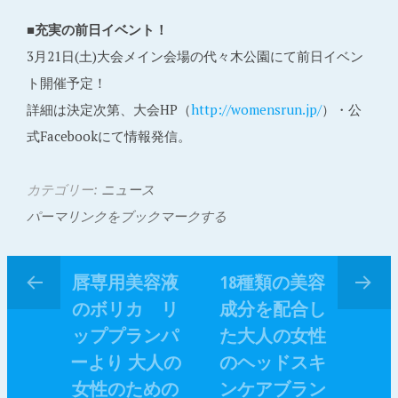
■充実の前日イベント！
3月21日(土)大会メイン会場の代々木公園にて前日イベン
ト開催予定！
詳細は決定次第、大会HP（
http://womensrun.jp/
）・公
式Facebookにて情報発信。
カテゴリー:
ニュース
パーマリンクをブックマークする
唇専用美容液
18種類の美容
のボリカ リ
成分を配合し
ッププランパ
た大人の女性
ーより 大人の
のヘッドスキ
女性のための
ンケアブラン