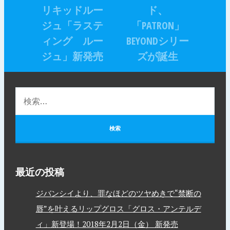
リキッドルー
ド、
ジュ「ラステ
「PATRON」
ィング ルー
BEYONDシリー
ジュ」新発売
ズが誕生
最近の投稿
ジバンシイより、罪なほどのツヤめきで“禁断の
唇”を叶えるリップグロス「グロス・アンテルデ
ィ」新登場！2018年2月2日（金） 新発売