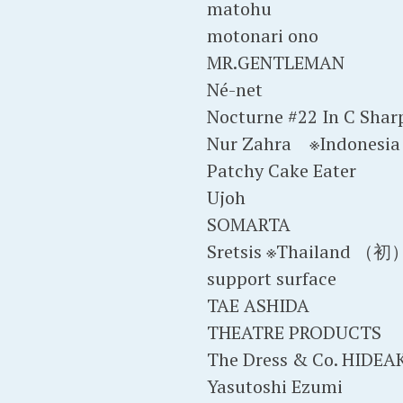
matohu
motonari ono
MR.GENTLEMAN
Né-net
Nocturne #22 In C Sha
Nur Zahra ※Indones
Patchy Cake Eater
Ujoh
SOMARTA
Sretsis ※Thailand （初
support surface
TAE ASHIDA
THEATRE PRODUCTS
The Dress & Co. HIDE
Yasutoshi Ezumi