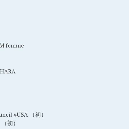
M femme
OHARA
Council ※USA （初）
ia （初）