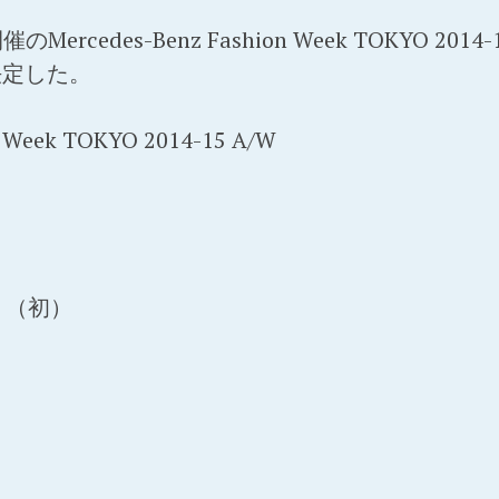
催のMercedes-Benz Fashion Week TOKYO 2014-
決定した。
n Week TOKYO 2014-15 A/W
UK （初）