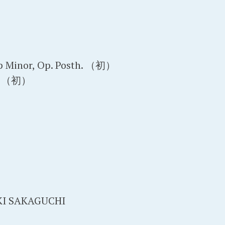
rp Minor, Op. Posth. （初）
ia （初）
）
AKI SAKAGUCHI