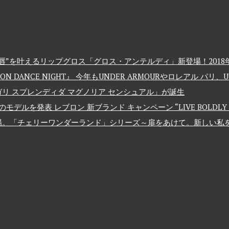
”を叶えるリップグロス「グロス・アンテルディ」新登場！2018年
 DANCE NIGHT』 今年もUNDER ARMOURやロレアル パリ
リ スプレンディダ マグノリア センシュアル」が誕生
発表 レブロン 新ブランド キャンペーン “LIVE BOLDLY – 大
場。「チェリーワンダーランド」シリーズ～扉をあけて。新しい私