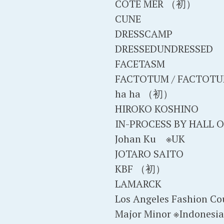
COTE MER （初）
CUNE
DRESSCAMP
DRESSEDUNDRESSED
FACETASM
FACTOTUM / FACTOTU
ha ha （初）
HIROKO KOSHINO
IN-PROCESS BY HALL 
Johan Ku ※UK
JOTARO SAITO
KBF （初）
LAMARCK
Los Angeles Fashion 
Major Minor ※Indones