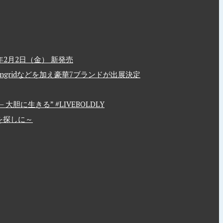
2月2日（金） 新発売
、Ungridなどを加え豪華7ブランドが出展決定
胆に生きる” #LIVEBOLDLY
を探しに～