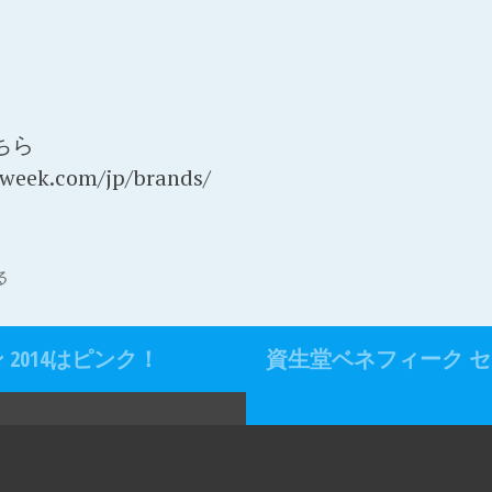
ちら
nweek.com/jp/brands/
る
ン 2014はピンク！
資生堂ベネフィーク 