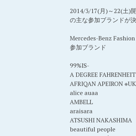
2014/3/17(月)～22(土)開
の主な参加ブランドが
Mercedes-Benz Fashio
参加ブランド
99%IS-
A DEGREE FAHRENHEIT
AFRIQAN APEIRON ※
alice auaa
AMBELL
araisara
ATSUSHI NAKASHIMA
beautiful people