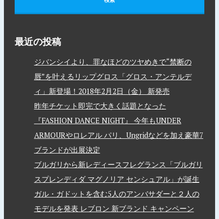
最近の投稿
ジバンシイより、罪なほどのツヤめきで“禁断の
唇”を叶えるリップグロス「グロス・アンテルデ
ィ」新登場！2018年2月2日（金） 新発売
昨年チケット即完で大きく話題となった
『FASHION DANCE NIGHT』 今年もUNDER
ARMOURやロレアル パリ、Ungridなどを加え豪華7
ブランドが出展決定
ブルガリから新レディースフレグランス「ブルガリ
スプレンディダ マグノリア センシュアル」が誕生
ガル・ガドットを含む5人のアンバサダーと２人の
モデルを発表 レブロン 新ブランド キャンペーン