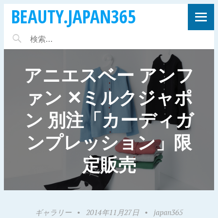
BEAUTY.JAPAN365
アニエスベー アンフ
ァン ✕ミルクジャポ
ン 別注「カーディガ
ンプレッション」限
定販売
ギャラリー
•
2014年11月27日
•
japan365