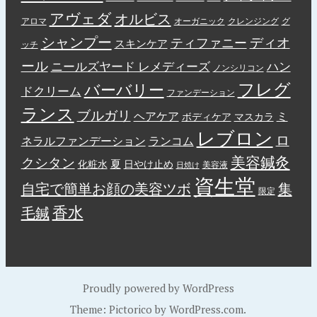
アヴェダ
オルビス
アロマ
オーガニック
クレンジング
グ
シャンプー
ディオ
ティファニー
スキンケア
ッチ
ール
ニールズヤード レメディーズ
ハン
ノンシリコン
フレグ
バーバリー
ドクリーム
ファンデーション
ランス
ブルガリ
ヘアケア
ミ
ボディケア
マスカラ
レブロン
ロ
ネラルファンデーション
ランコム
美容鍼灸
クシタン
夏
化粧水
日やけ止め
美容液
日焼け
資生堂
自宅で簡単お顔の美容ツボ
集
限定
香水
毛鍼
Proudly powered by WordPress
Theme: Pictorico by
WordPress.com
.