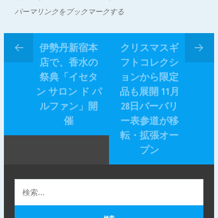
パーマリンクをブックマークする
伊勢丹新宿本
クリスマスギ
店で、香水の
フトコレクシ
祭典「イセタ
ョンから限定
ン サロン ド パ
品も展開 11月
ルファン」開
28日バーバリ
催
ー表参道が移
転・拡張オー
プン