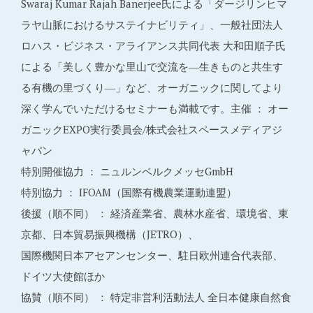
Swaraj Kumar Rajah Banerjee氏による「ダージリンヒマ
ラヤ山脈におけるサステイナビリティ」、一般社団法人
ロハス・ビジネス・アライアンス共同代表 大和田順子氏
による「美しく豊かな里山で交流を―生きものと共生す
る有機の里づくり―」など、オーガニックに関してより
深く学んでいただけるセミナーも満載です。主催 ： オー
ガニックEXPO実行委員会/株式会社スペースメディアジ
ャパン
特別開催協力 ： ニュルンベルクメッセGmbH
特別協力 ： IFOAM（国際有機農業運動連盟）
後援（順不同） ： 経済産業省、農林水産省、環境省、東
京都、日本貿易振興機構（JETRO）、
国際機関日本アセアンセンター、駐日欧州連合代表部、
ドイツ大使館ほか
協賛（順不同） ： 特定非営利活動法人 全日本健康自然食