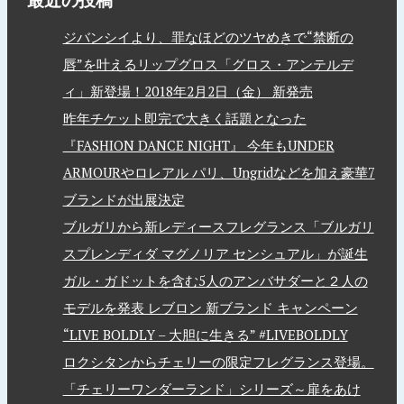
ジバンシイより、罪なほどのツヤめきで“禁断の
唇”を叶えるリップグロス「グロス・アンテルデ
ィ」新登場！2018年2月2日（金） 新発売
昨年チケット即完で大きく話題となった
『FASHION DANCE NIGHT』 今年もUNDER
ARMOURやロレアル パリ、Ungridなどを加え豪華7
ブランドが出展決定
ブルガリから新レディースフレグランス「ブルガリ
スプレンディダ マグノリア センシュアル」が誕生
ガル・ガドットを含む5人のアンバサダーと２人の
モデルを発表 レブロン 新ブランド キャンペーン
“LIVE BOLDLY – 大胆に生きる” #LIVEBOLDLY
ロクシタンからチェリーの限定フレグランス登場。
「チェリーワンダーランド」シリーズ～扉をあけ