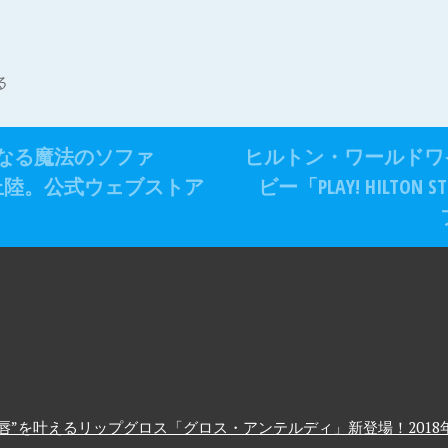
る
なる魔法のソファ
ヒルトン・ワールドワ
初上陸。公式ウェブストア
ビー「PLAY! HILT
”を叶えるリップグロス「グロス・アンテルディ」新登場！2018年