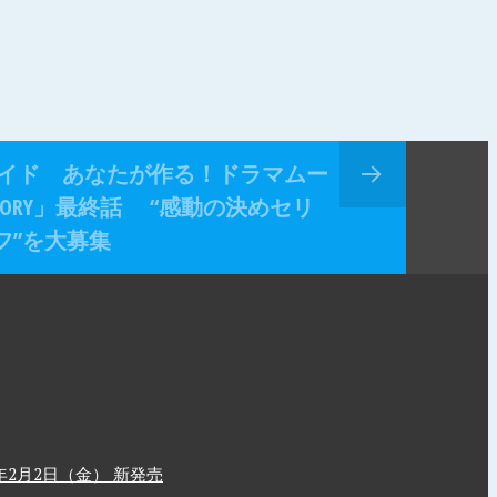
イド あなたが作る！ドラマムー
ON STORY」最終話 “感動の決めセリ
フ”を大募集
2月2日（金） 新発売