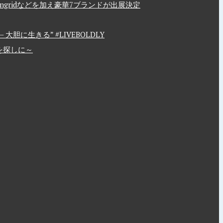
、Ungridなどを加え豪華7ブランドが出展決定
胆に生きる” #LIVEBOLDLY
を探しに～