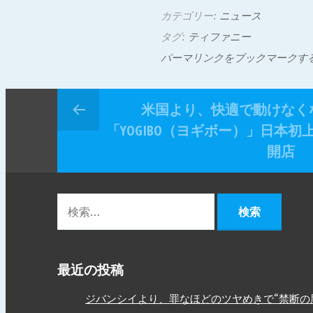
カテゴリー:
ニュース
タグ:
ティファニー
パーマリンクをブックマークす
米国より、快適で動けなく
「YOGIBO（ヨギボー）」日本
開店
最近の投稿
ジバンシイより、罪なほどのツヤめきで“禁断の唇