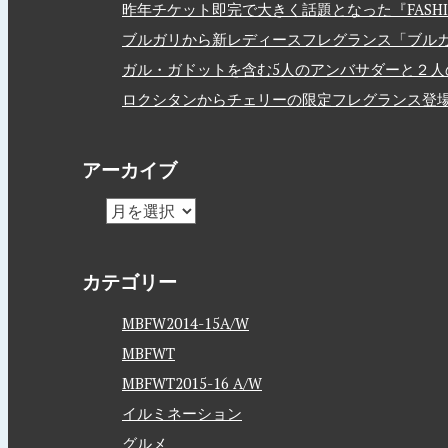
昨年チケット即完で大きく話題となった『FASHION
ブルガリから新レディースフレグランス「ブルガ
ガル・ガドットを含む5人のアンバサダーと２人のモデルを
ロクシタンからチェリーの限定フレグランス登
アーカイブ
カテゴリー
MBFW2014-15A/W
MBFWT
MBFWT2015-16 A/W
イルミネーション
グルメ