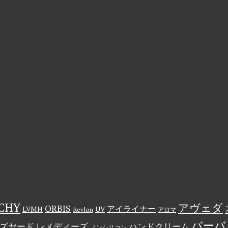
CHY
アヴェダ
ORBIS
アイライナー
LVMH
UV
Revlon
アロマ
バーバ
ズヤード レメディーズ
ハンドクリーム
ノンシリコン