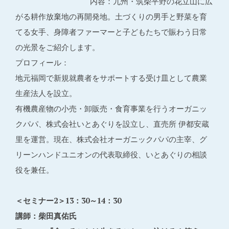
内容：九州・筑柴平野の花立山に広
がる耕作放棄地の再開発地。土づくりの男手と野菜を育
てる女手、身障者ファーマーと子どもたちで賑わう日常
の光景をご紹介します。
プロフィール：
地元福岡で新規就農者をサポートする受け皿として農業
生産法人を設立。
有機農産物の小売・卸販売・食育事業を行うオーガニッ
クパパ、株式会社いとあぐりを設立し、直売所 伊都安蔵
里を運営。現在、株式会社オーガニックパパの主宰、グ
リーンハンドユニオンの代表取締役、いとあぐりの相談
役を兼任。
＜セミナー2＞13：30～14：30
講師：柴田真佑氏