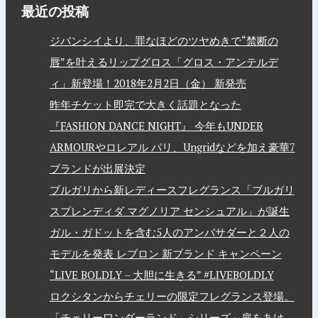
最近の投稿
ジバンシイより、罪なほどのツヤめきで“禁断の
唇”を叶えるリップグロス「グロス・アンテルデ
ィ」新登場！2018年2月2日（金） 新発売
昨年チケット即完で大きく話題となった
『FASHION DANCE NIGHT』 今年もUNDER
ARMOURやロレアル パリ、Ungridなどを加え豪華7
ブランドが出展決定
ブルガリから新レディースフレグランス「ブルガリ
スプレンディダ マグノリア センシュアル」が誕生
ガル・ガドットを含む5人のアンバサダーと２人の
モデルを発表 レブロン 新ブランド キャンペーン
“LIVE BOLDLY – 大胆に生きる” #LIVEBOLDLY
ロクシタンからチェリーの限定フレグランス登場。
「チェリーワンダーランド」シリーズ～扉をあけ