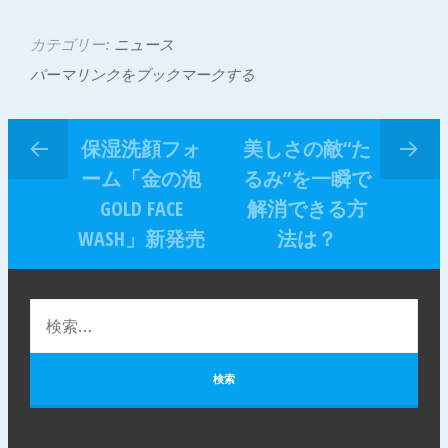
カテゴリー:
ニュース
パーマリンクをブックマークする
保湿洗顔フォ
美しさの敵“た
ーム「金の泡
るみ”を一瞬で
GOLD FACE
解消できる方
WASH」新発売
法は？