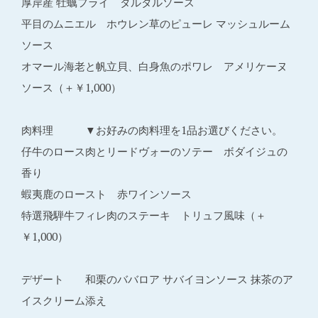
厚岸産 牡蠣フライ タルタルソース
平目のムニエル ホウレン草のピューレ マッシュルーム
ソース
オマール海老と帆立貝、白身魚のポワレ アメリケーヌ
ソース（＋￥1,000）
肉料理 ▼お好みの肉料理を1品お選びください。
仔牛のロース肉とリードヴォーのソテー ボダイジュの
香り
蝦夷鹿のロースト 赤ワインソース
特選飛騨牛フィレ肉のステーキ トリュフ風味（＋
￥1,000）
デザート 和栗のババロア サバイヨンソース 抹茶のア
イスクリーム添え