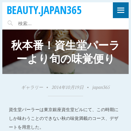
BEAUTY.JAPAN365
秋本番！資生堂パーラ
ーより旬の味覚便り
ギャラリー
•
2014年10月19日
•
japan365
資生堂パーラーは東京銀座資生堂ビルにて、この時期に
しか味わうことのできない秋の味覚満載のコース、デザ
ートを用意した。