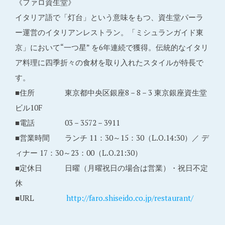
《ファロ資生堂》
イタリア語で「灯台」という意味をもつ、資生堂パーラ
ー運営のイタリアンレストラン。「ミシュランガイド東
京」において“一つ星” を6年連続で獲得。伝統的なイタリ
ア料理に四季折々の食材を取り入れたスタイルが特長で
す。
■住所 東京都中央区銀座8－8－3 東京銀座資生堂
ビル10F
■電話 03－3572－3911
■営業時間 ランチ 11：30～15：30（L.O.14:30）／ デ
ィナー 17：30～23：00（L.O.21:30）
■定休日 日曜（月曜祝日の場合は営業）・祝日不定
休
■URL
http://faro.shiseido.co.jp/restaurant/