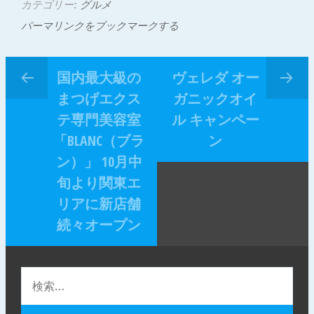
カテゴリー:
グルメ
パーマリンクをブックマークする
国内最大級の
ヴェレダ オー
まつげエクス
ガニックオイ
テ専門美容室
ル キャンペー
「BLANC（ブラ
ン
ン）」 10月中
旬より関東エ
リアに新店舗
続々オープン