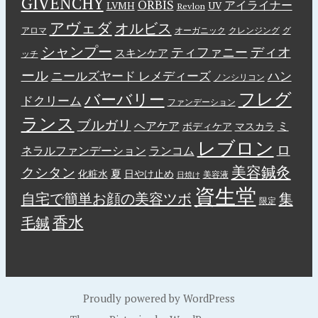
GIVENCHY
ORBIS
アイライナー
LVMH
UV
Revlon
アヴェダ
オルビス
アロマ
オーガニック
クレンジング
グ
シャンプー
ディオ
ティファニー
スキンケア
ッチ
ール
ニールズヤード レメディーズ
ハン
ノンシリコン
フレグ
バーバリー
ドクリーム
ファンデーション
ランス
ブルガリ
ヘアケア
ミ
ボディケア
マスカラ
レブロン
ロ
ネラルファンデーション
ランコム
美容鍼灸
クシタン
夏
化粧水
日やけ止め
美容液
日焼け
資生堂
自宅で簡単お顔の美容ツボ
集
限定
香水
毛鍼
Proudly powered by WordPress