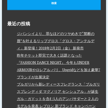
最近の投稿
ジバンシイより、罪なほどのツヤめきで“禁断の
唇”を叶えるリップグロス「グロス・アンテルデ
ィ」新登場！2018年2月2日（金） 新発売
昨年チケット即完で大きく話題となった
『FASHION DANCE NIGHT』 今年もUNDER
ARMOURやロレアル パリ、Ungridなどを加え豪華7
ブランドが出展決定
ブルガリから新レディースフレグランス「ブルガリ
スプレンディダ マグノリア センシュアル」が誕生
ガル・ガドットを含む5人のアンバサダーと２人の
モデルを発表 レブロン 新ブランド キャンペーン