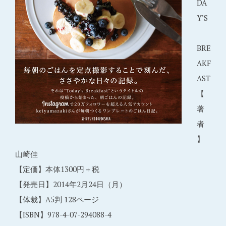
DA
Y’S
BRE
AKF
AST
【
著
者
】
山崎佳
【定価】本体1300円＋税
【発売日】2014年2月24日（月）
【体裁】A5判 128ページ
【ISBN】978-4-07-294088-4