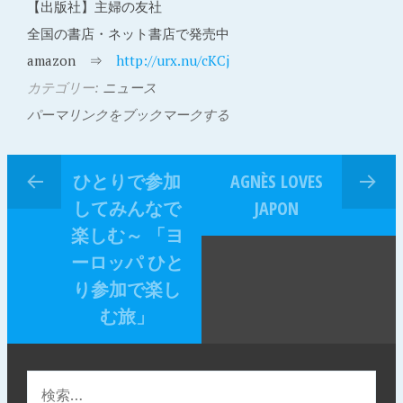
【出版社】主婦の友社
全国の書店・ネット書店で発売中
amazon ⇒
http://urx.nu/cKCj
カテゴリー:
ニュース
パーマリンクをブックマークする
ひとりで参加
AGNÈS LOVES
してみんなで
JAPON
楽しむ～ 「ヨ
ーロッパ ひと
り参加で楽し
む旅」