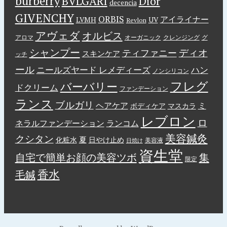
burberry
BVLGARI
Dior
decencia
GIVENCHY
ORBIS
アイライナー
LVMH
UV
Revlon
アヴェダ
オルビス
アロマ
オーガニック
クレンジング
グ
シャンプー
ディオ
ティファニー
スキンケア
ッチ
ール
ニールズヤード レメディーズ
ハン
ノンシリコン
フレグ
バーバリー
ドクリーム
ファンデーション
ランス
ブルガリ
ヘアケア
ミ
ボディケア
マスカラ
レブロン
ロ
ネラルファンデーション
ランコム
美容鍼灸
クシタン
夏
化粧水
日やけ止め
美容液
日焼け
資生堂
自宅で簡単お顔の美容ツボ
集
限定
香水
毛鍼