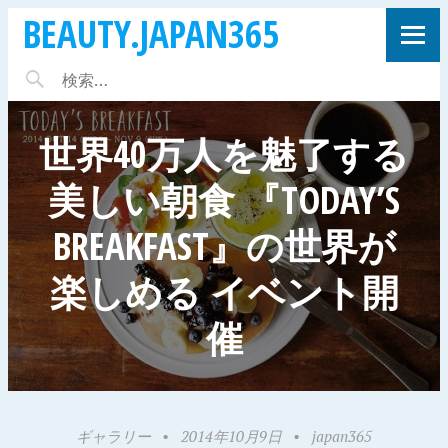
BEAUTY.JAPAN365
世界40万人を魅了する
美しい朝食 『TODAY’S
BREAKFAST』の世界が
楽しめる イベント開
催
ギャラリー
•
2014年10月9日
•
japan365