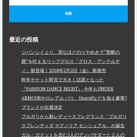
最近の投稿
ジバンシイより、罪なほどのツヤめきで“禁断の
唇”を叶えるリップグロス「グロス・アンテルデ
ィ」新登場！2018年2月2日（金） 新発売
昨年チケット即完で大きく話題となった
『FASHION DANCE NIGHT』 今年もUNDER
ARMOURやロレアル パリ、Ungridなどを加え豪華7
ブランドが出展決定
ブルガリから新レディースフレグランス「ブルガリ
スプレンディダ マグノリア センシュアル」が誕生
ガル・ガドットを含む5人のアンバサダーと２人の