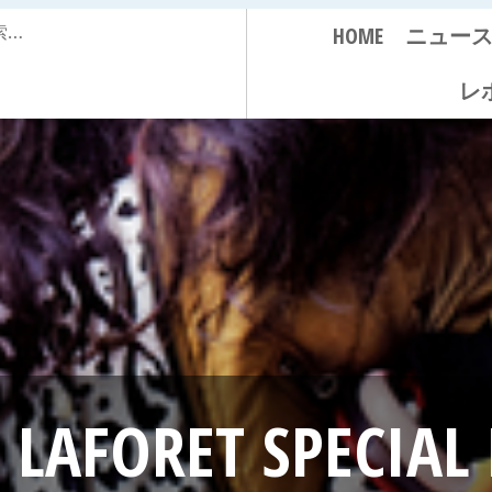
HOME
ニュー
レ
× LAFORET SPECIA