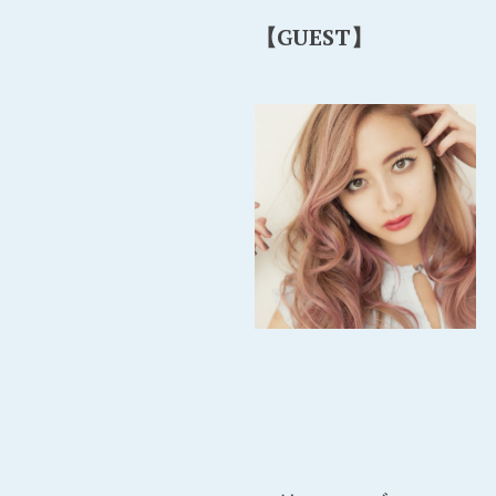
【GUEST】