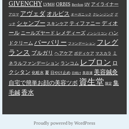
GIVENCHY
ORBIS
アイライナー
LVMH
UV
Revlon
アヴェダ
オルビス
アロマ
オーガニック
クレンジング
グ
シャンプー
ディオ
ティファニー
スキンケア
ッチ
ール
ニールズヤード レメディーズ
ハン
ノンシリコン
フレグ
バーバリー
ドクリーム
ファンデーション
ランス
ブルガリ
ヘアケア
ミ
ボディケア
マスカラ
レブロン
ロ
ネラルファンデーション
ランコム
美容鍼灸
クシタン
夏
化粧水
日やけ止め
美容液
日焼け
資生堂
自宅で簡単お顔の美容ツボ
集
限定
香水
毛鍼
Proudly powered by WordPress