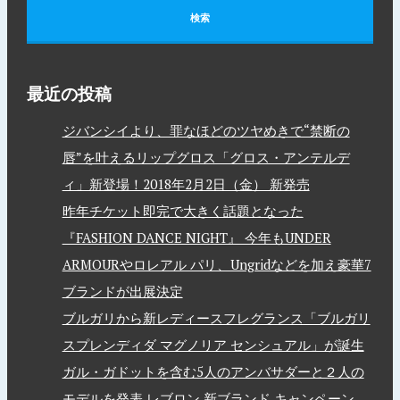
最近の投稿
ジバンシイより、罪なほどのツヤめきで“禁断の
唇”を叶えるリップグロス「グロス・アンテルデ
ィ」新登場！2018年2月2日（金） 新発売
昨年チケット即完で大きく話題となった
『FASHION DANCE NIGHT』 今年もUNDER
ARMOURやロレアル パリ、Ungridなどを加え豪華7
ブランドが出展決定
ブルガリから新レディースフレグランス「ブルガリ
スプレンディダ マグノリア センシュアル」が誕生
ガル・ガドットを含む5人のアンバサダーと２人の
モデルを発表 レブロン 新ブランド キャンペーン