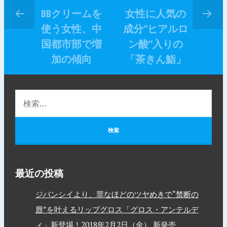
BBクリームを
女性に人気の
使う女性、中
成分”ヒアルロ
国都市部で増
ン酸”入りの
加の傾向
「茶きん鮨」
最近の投稿
ジバンシイより、罪なほどのツヤめきで“禁断の
唇”を叶えるリップグロス「グロス・アンテルデ
ィ」新登場！2018年2月2日（金） 新発売