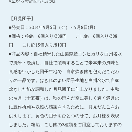
※左から時計回りに記載
【月見団子】
■発売日：2014年9月5日（金）～9月8日(月)
■価格：粒餡 6個入り/388円 こし餡 6個入り/388
円 こし餡15個入り/810円
■商品内容：自社精米した山梨県産コシヒカリを白州名水
で洗米・浸漬し、自社で製粉することで米本来の風味と
食感をいかした団子生地で、自家炊き餡を包んだこだわ
りの一品です。はぎれのよい団子生地と白州名水で自家
炊きした餡が調和した月見団子に仕上がりました。中秋
の名月（十五夜）は、秋の澄んだ空に美しく輝く満月の
に豊作祈願や収穫の感謝をするために、月見だんごをお
供えします。黄色の団子をひとつのせて、お月様を表現
しました。粒餡、こし餡の2種類をご用意しておりますの