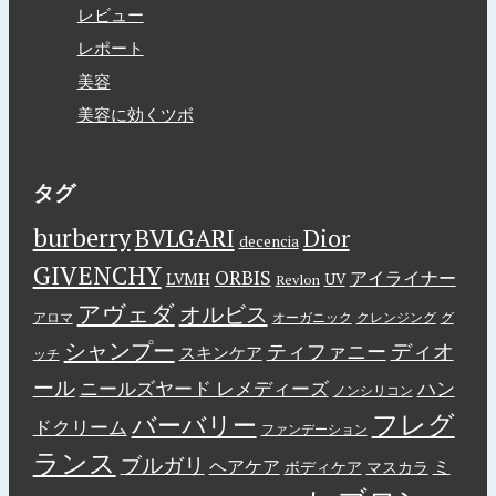
レビュー
レポート
美容
美容に効くツボ
タグ
burberry
BVLGARI
Dior
decencia
GIVENCHY
ORBIS
アイライナー
LVMH
UV
Revlon
アヴェダ
オルビス
アロマ
オーガニック
クレンジング
グ
シャンプー
ディオ
ティファニー
スキンケア
ッチ
ール
ニールズヤード レメディーズ
ハン
ノンシリコン
フレグ
バーバリー
ドクリーム
ファンデーション
ランス
ブルガリ
ヘアケア
ミ
ボディケア
マスカラ