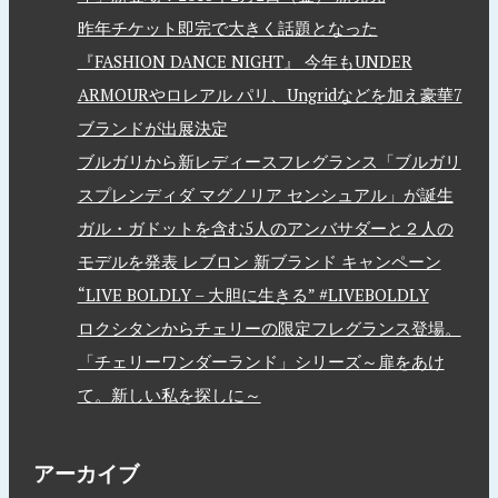
昨年チケット即完で大きく話題となった
『FASHION DANCE NIGHT』 今年もUNDER
ARMOURやロレアル パリ、Ungridなどを加え豪華7
ブランドが出展決定
ブルガリから新レディースフレグランス「ブルガリ
スプレンディダ マグノリア センシュアル」が誕生
ガル・ガドットを含む5人のアンバサダーと２人の
モデルを発表 レブロン 新ブランド キャンペーン
“LIVE BOLDLY – 大胆に生きる” #LIVEBOLDLY
ロクシタンからチェリーの限定フレグランス登場。
「チェリーワンダーランド」シリーズ～扉をあけ
て。新しい私を探しに～
アーカイブ