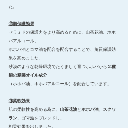
た。
②肌保護効果
セラミドの保護力をより高めるために、山茶花油、ホホ
バアルコール、
ホホバ油とゴマ油を配合を配合することで、角質保護効
果を高めました。
砂漠のような乾燥環境でたくましく育つホホバから
２種
類の精製オイル成分
（ホホバ油、ホホバアルコール）を配合しています。
③柔軟効果
肌の柔軟性を高める為に、
山茶花油
と
ホホバ油
、
スクワ
ラン
、
ゴマ油
をブレンドし、
相乗効果を出しました。