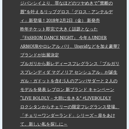
ジバンシイより、罪なほどのツヤめきで“禁断の
唇”を叶えるリップグロス「グロス・アンテルデ
ィ」新登場！2018年2月2日（金） 新発売
昨年チケット即完で大きく話題となった
『FASHION DANCE NIGHT』 今年もUNDER
ARMOURやロレアル パリ、Ungridなどを加え豪華7
ブランドが出展決定
ブルガリから新レディースフレグランス「ブルガリ
スプレンディダ マグノリア センシュアル」が誕生
ガル・ガドットを含む5人のアンバサダーと２人の
モデルを発表 レブロン 新ブランド キャンペーン
“LIVE BOLDLY – 大胆に生きる” #LIVEBOLDLY
ロクシタンからチェリーの限定フレグランス登場。
「チェリーワンダーランド」シリーズ～扉をあけ
て。新しい私を探しに～