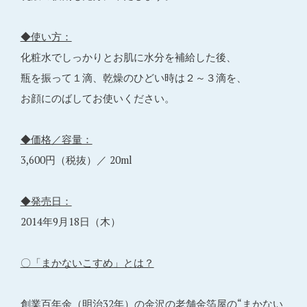
◆使い方：
化粧水でしっかりとお肌に水分を補給した後、
瓶を振って１滴、乾燥のひどい時は２～３滴を、
お顔にのばしてお使いください。
◆価格／容量：
3,600円（税抜）／ 20ml
◆発売日：
2014年9月18日（木）
〇「まかないこすめ」とは？
創業百年余（明治32年）の金沢の老舗金箔屋の“まかない