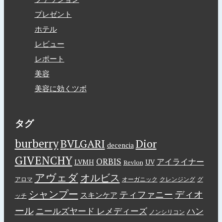
プレゼント
ホテル
レビュー
レポート
美容
美容に効くツボ
タグ
burberry
BVLGARI
Dior
decencia
GIVENCHY
ORBIS
アイライナー
LVMH
UV
Revlon
アヴェダ
オルビス
アロマ
オーガニック
クレンジング
グ
シャンプー
ディオ
ティファニー
スキンケア
ッチ
ール
ニールズヤード レメディーズ
ハン
ノンシリコン