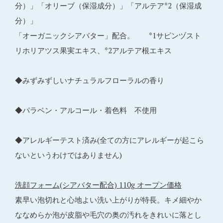
分）」「オリーブ（保湿成分）」「アルテア*2（保湿成
分）」
「オーガニックシアバター」配合。 *1サピンヅスト
リホリアツス果実エキス、*2アルテア根エキス
◆みずみずしいナチュラルフローラルの香り
◆パラベン・アルコール・着色料 不使用
◆アレルギーテスト済み(全ての方にアレルギーが起こら
ないというわけではありません)
洗顔フォーム(シアバター配合) 110g オープン価格
素早い泡切れと心地よい洗い上がりが特長。キメ細やか
ななめらか泡が皮脂や毛穴の奥の汚れをきれいに落とし