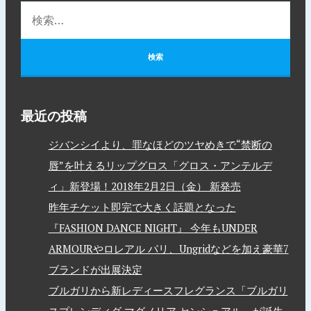
最近の投稿
ジバンシイより、罪なほどのツヤめきで“禁断の
唇”を叶えるリップグロス「グロス・アンテルデ
ィ」新登場！2018年2月2日（金） 新発売
昨年チケット即完で大きく話題となった
『FASHION DANCE NIGHT』 今年もUNDER
ARMOURやロレアル パリ、Ungridなどを加え豪華7
ブランドが出展決定
ブルガリから新レディースフレグランス「ブルガリ
スプレンディダ マグノリア センシュアル」が誕生