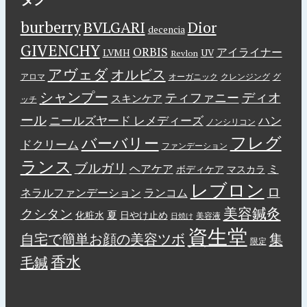
burberry
BVLGARI
Dior
decencia
GIVENCHY
ORBIS
アイライナー
LVMH
UV
Revlon
アヴェダ
オルビス
アロマ
オーガニック
クレンジング
グ
シャンプー
ディオ
ティファニー
スキンケア
ッチ
ール
ニールズヤード レメディーズ
ハン
ノンシリコン
フレグ
バーバリー
ドクリーム
ファンデーション
ランス
ブルガリ
ヘアケア
ミ
ボディケア
マスカラ
レブロン
ロ
ネラルファンデーション
ランコム
美容鍼灸
クシタン
夏
化粧水
日やけ止め
美容液
日焼け
資生堂
自宅で簡単お顔の美容ツボ
集
限定
香水
毛鍼