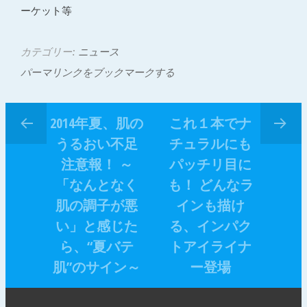
ーケット等
カテゴリー:
ニュース
パーマリンクをブックマークする
2014年夏、肌の
これ１本でナ
うるおい不足
チュラルにも
注意報！ ～
パッチリ目に
「なんとなく
も！ どんなラ
肌の調子が悪
インも描け
い」と感じた
る、インパク
ら、“夏バテ
トアイライナ
肌”のサイン～
ー登場