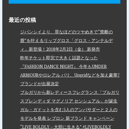
最近の投稿
ジバンシイより、罪なほどのツヤめきで“禁断の
唇”を叶えるリップグロス「グロス・アンテルデ
ィ」新登場！2018年2月2日（金） 新発売
昨年チケット即完で大きく話題となった
『FASHION DANCE NIGHT』 今年もUNDER
ARMOURやロレアル パリ、Ungridなどを加え豪華7
ブランドが出展決定
ブルガリから新レディースフレグランス「ブルガリ
スプレンディダ マグノリア センシュアル」が誕生
ガル・ガドットを含む5人のアンバサダーと２人の
モデルを発表 レブロン 新ブランド キャンペーン
“LIVE BOLDLY – 大胆に生きる” #LIVEBOLDLY