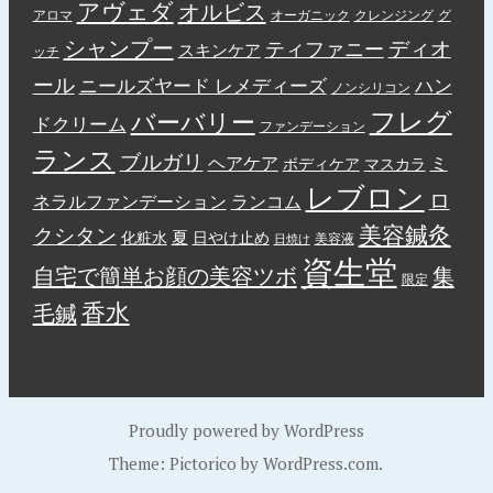
アヴェダ
オルビス
アロマ
オーガニック
クレンジング
グ
シャンプー
ディオ
ティファニー
スキンケア
ッチ
ール
ニールズヤード レメディーズ
ハン
ノンシリコン
フレグ
バーバリー
ドクリーム
ファンデーション
ランス
ブルガリ
ヘアケア
ミ
ボディケア
マスカラ
レブロン
ロ
ネラルファンデーション
ランコム
美容鍼灸
クシタン
夏
化粧水
日やけ止め
美容液
日焼け
資生堂
自宅で簡単お顔の美容ツボ
集
限定
香水
毛鍼
Proudly powered by WordPress
Theme: Pictorico by
WordPress.com
.