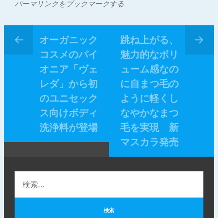
パーマリンクをブックマークする
オーガニック
跳ね上がる、
コスメのパイ
魅力的なボリ
オニア「ヴェ
ューム感なの
レダ」から初
に自まつ毛の
のユニセック
ように軽くし
ス向けボディ
なやかなまつ
洗浄料が登場
毛を実現 新
マスカラ発売