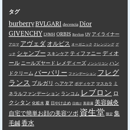
タグ
burberry
BVLGARI
Dior
decencia
GIVENCHY
ORBIS
アイライナー
LVMH
UV
Revlon
アヴェダ
オルビス
アロマ
オーガニック
クレンジング
グ
シャンプー
ディオ
ティファニー
スキンケア
ッチ
ール
ニールズヤード レメディーズ
ハン
ノンシリコン
フレグ
バーバリー
ドクリーム
ファンデーション
ランス
ブルガリ
ヘアケア
ミ
ボディケア
マスカラ
レブロン
ロ
ネラルファンデーション
ランコム
美容鍼灸
クシタン
夏
化粧水
日やけ止め
美容液
日焼け
資生堂
自宅で簡単お顔の美容ツボ
集
限定
香水
毛鍼