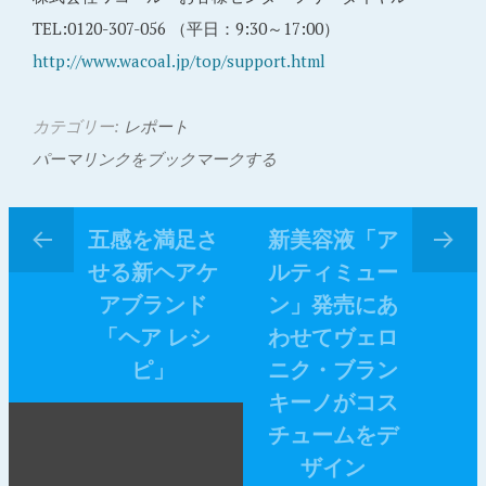
TEL:0120-307-056 （平日：9:30～17:00）
http://www.wacoal.jp/top/support.html
カテゴリー:
レポート
パーマリンクをブックマークする
五感を満足さ
新美容液「ア
せる新ヘアケ
ルティミュー
アブランド
ン」発売にあ
「ヘア レシ
わせてヴェロ
ピ」
ニク・ブラン
キーノがコス
チュームをデ
ザイン