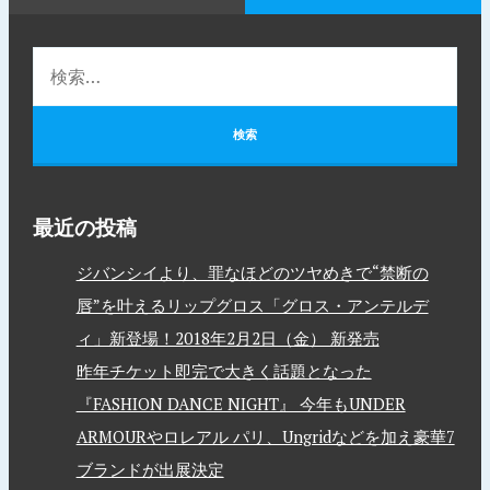
最近の投稿
ジバンシイより、罪なほどのツヤめきで“禁断の
唇”を叶えるリップグロス「グロス・アンテルデ
ィ」新登場！2018年2月2日（金） 新発売
昨年チケット即完で大きく話題となった
『FASHION DANCE NIGHT』 今年もUNDER
ARMOURやロレアル パリ、Ungridなどを加え豪華7
ブランドが出展決定