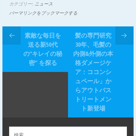
カテゴリー:
ニュース
パーマリンクをブックマークする
素敵な毎日を
髪の専門研究
送る新50代
30年、毛髪の
の“キレイの秘
内側&外側の本
密” を探る
格ダメージケ
ア：ココンシ
ュペール」か
らアウトバス
トリートメン
ト新登場