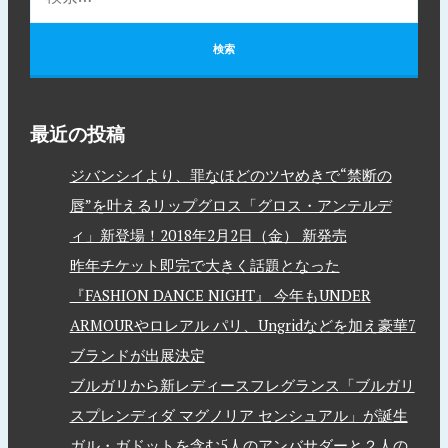
最近の投稿
ジバンシイより、罪なほどのツヤめきで“禁断の
唇”を叶えるリップグロス「グロス・アンテルデ
ィ」新登場！2018年2月2日（金） 新発売
昨年チケット即完で大きく話題となった
『FASHION DANCE NIGHT』 今年もUNDER
ARMOURやロレアル パリ、Ungridなどを加え豪華7
ブランドが出展決定
ブルガリから新レディースフレグランス「ブルガリ
スプレンディダ マグノリア センシュアル」が誕生
ガル・ガドットを含む5人のアンバサダーと２人の