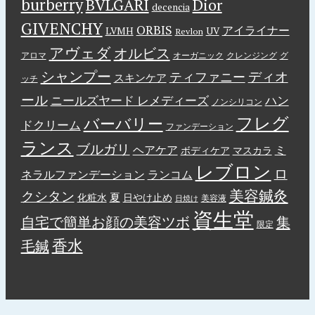
burberry
BVLGARI
Dior
decencia
GIVENCHY
ORBIS
アイライナー
LVMH
UV
Revlon
アヴェダ
オルビス
アロマ
オーガニック
クレンジング
グ
シャンプー
ディオ
ティファニー
スキンケア
ッチ
ール
ニールズヤード レメディーズ
ハン
ノンシリコン
フレグ
バーバリー
ドクリーム
ファンデーション
ランス
ブルガリ
ヘアケア
ミ
ボディケア
マスカラ
レブロン
ロ
ネラルファンデーション
ランコム
美容鍼灸
クシタン
夏
化粧水
日やけ止め
美容液
日焼け
資生堂
自宅で簡単お顔の美容ツボ
集
限定
香水
毛鍼