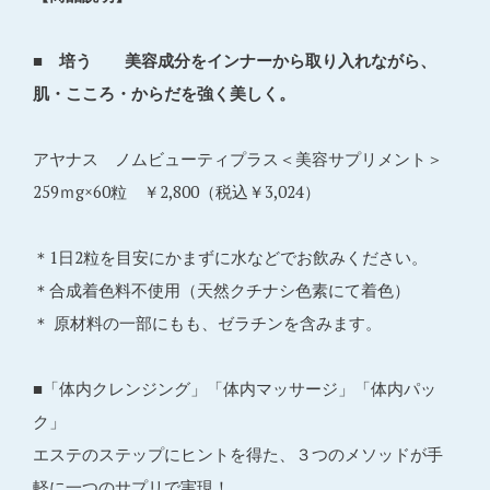
■ 培う 美容成分をインナーから取り入れながら、
肌・こころ・からだを強く美しく。
アヤナス ノムビューティプラス＜美容サプリメント＞
259ｍg×60粒 ￥2,800（税込￥3,024）
＊1日2粒を目安にかまずに水などでお飲みください。
＊合成着色料不使用（天然クチナシ色素にて着色）
＊ 原材料の一部にもも、ゼラチンを含みます。
■「体内クレンジング」「体内マッサージ」「体内パッ
ク」
エステのステップにヒントを得た、３つのメソッドが手
軽に一つのサプリで実現！