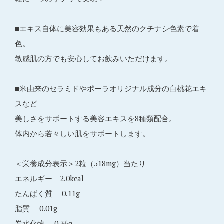
■エキス自体に美容効果もある天然のクチナシ色素で着
色。
敏感肌の方でも安心してお飲みいただけます。
■米由来のセラミドやポーラオリジナル成分の白桃花エキ
スなど
美しさをサポートする美容エキスを8種類配合。
体内から若々しい肌をサポートします。
＜栄養成分表示＞2粒（518mg）当たり
エネルギー 2.0kcal
たんぱく質 0.11g
脂質 0.01g
炭水化物 0.36g