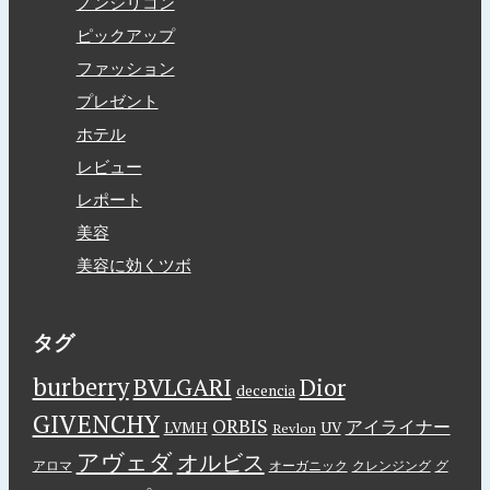
ノンシリコン
ピックアップ
ファッション
プレゼント
ホテル
レビュー
レポート
美容
美容に効くツボ
タグ
burberry
BVLGARI
Dior
decencia
GIVENCHY
ORBIS
アイライナー
LVMH
UV
Revlon
アヴェダ
オルビス
アロマ
オーガニック
クレンジング
グ