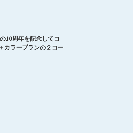
リの10周年を記念してコ
＋カラープランの２コー