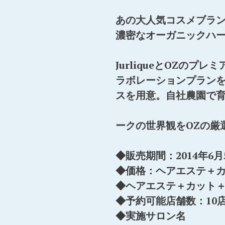
あの大人気コスメブラ
濃密なオーガニックハ
JurliqueとOZの
ラボレーションプラン
スを用意。自社農園で
ークの世界観をOZの厳
◆販売期間：2014年6
◆価格：ヘアエステ＋カッ
◆ヘアエステ＋カット＋カ
◆予約可能店舗数：10
◆実施サロン名