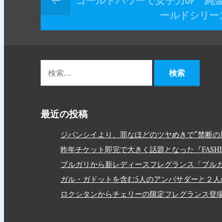
ゴールドパワーで女子力UP 純
ールドシリー
最近の投稿
ジバンシイより、罪なほどのツヤめきで“禁断の唇
昨年チケット即完で大きく話題となった『FASHION
ブルガリから新レディースフレグランス「ブルガ
ガル・ガドットを含む5人のアンバサダーと２人のモデルを
ロクシタンからチェリーの限定フレグランス登