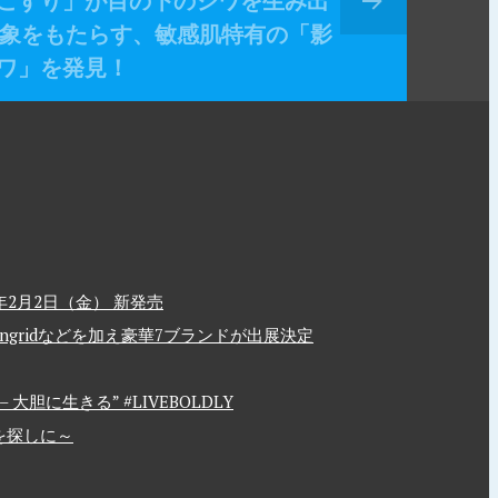
こすり」が目の下のシワを生み出
象をもたらす、敏感肌特有の「影
ワ」を発見！
2月2日（金） 新発売
、Ungridなどを加え豪華7ブランドが出展決定
胆に生きる” #LIVEBOLDLY
を探しに～