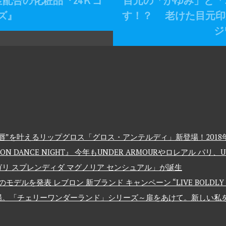
金配合の化粧品『24Ｋゴ
目元の「かゆみ」と「
ズ』
す！？ 老けた目元印
ジ
”を叶えるリップグロス「グロス・アンテルディ」新登場！2018年
 DANCE NIGHT』 今年もUNDER ARMOURやロレアル パリ
リ スプレンディダ マグノリア センシュアル」が誕生
発表 レブロン 新ブランド キャンペーン “LIVE BOLDLY – 大
場。「チェリーワンダーランド」シリーズ～扉をあけて。新しい私