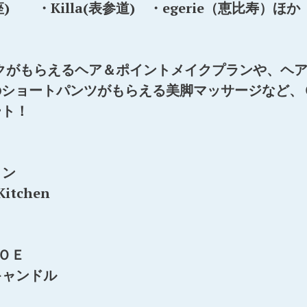
s(銀座) ・Killa(表参道) ・egerie（恵比寿）ほか
】
チークがもらえるヘア＆ポイントメイクプランや、ヘ
のショートパンツがもらえる美脚マッサージなど、
ート！
ロン
itchen
ＪＯＥ
キャンドル
！