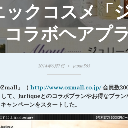
ニックコスメ「ジ
ALL コラボヘアプ
2014年6月7日
•
japan365
Zmall」（
http://www.ozmall.co.jp/
会員数20
して、Jurliqueとのコラボプランやお得なプラ
たキャンペーンをスタートした。