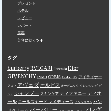
プレゼント
ホテル
レビュー
レポート
美容
美容に効くツボ
タグ
burberry
BVLGARI
Dior
decencia
GIVENCHY
ORBIS
アイライナー
LVMH
UV
Revlon
アヴェダ
オルビス
アロマ
オーガニック
クレンジング
グ
シャンプー
ディオ
ティファニー
スキンケア
ッチ
ール
ニールズヤード レメディーズ
ハン
ノンシリコン
フレグ
バーバリー
ドクリーム
ファンデーション