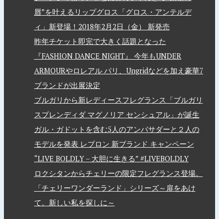
唇”を叶えるリップグロス「グロス・アンテルデ
ィ」新登場！2018年2月2日（金） 新発売
昨年チケット即完で大きく話題となった
『FASHION DANCE NIGHT』 今年もUNDER
ARMOURやロレアル パリ、Ungridなどを加え豪華7
ブランドが出展決定
ブルガリから新レディースフレグランス「ブルガリ
スプレンディダ マグノリア センシュアル」が誕生
ガル・ガドットを含む5人のアンバサダーと２人の
モデルを発表 レブロン 新ブランド キャンペーン
“LIVE BOLDLY – 大胆に生きる” #LIVEBOLDLY
ロクシタンからチェリーの限定フレグランス登場。
「チェリーワンダーランド」シリーズ～扉をあけ
て。新しい私を探しに～